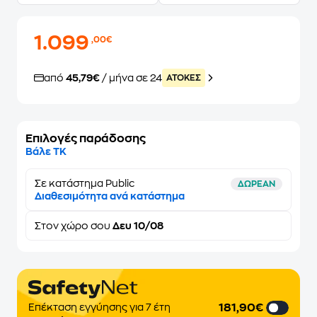
1.099
,00€
από
45,79€
/ μήνα σε 24
ATOKEΣ
Επιλογές παράδοσης
Βάλε ΤΚ
Σε κατάστημα Public
ΔΩΡΕΑΝ
Διαθεσιμότητα ανά κατάστημα
Στον
χώρο σου
Δευ 10/08
181,90€
Επέκταση εγγύησης για 7 έτη