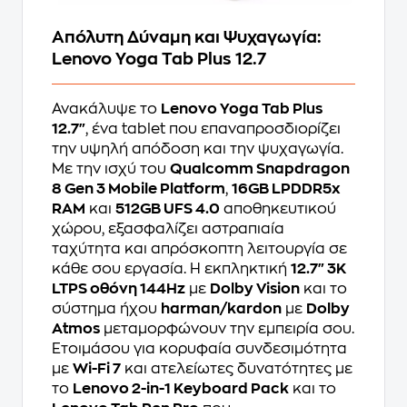
Απόλυτη Δύναμη και Ψυχαγωγία:
Lenovo Yoga Tab Plus 12.7
Ανακάλυψε το
Lenovo Yoga Tab Plus
12.7"
, ένα tablet που επαναπροσδιορίζει
την υψηλή απόδοση και την ψυχαγωγία.
Με την ισχύ του
Qualcomm Snapdragon
8 Gen 3 Mobile Platform
,
16GB LPDDR5x
RAM
και
512GB UFS 4.0
αποθηκευτικού
χώρου, εξασφαλίζει αστραπιαία
ταχύτητα και απρόσκοπτη λειτουργία σε
κάθε σου εργασία. Η εκπληκτική
12.7" 3K
LTPS οθόνη 144Hz
με
Dolby Vision
και το
σύστημα ήχου
harman/kardon
με
Dolby
Atmos
μεταμορφώνουν την εμπειρία σου.
Ετοιμάσου για κορυφαία συνδεσιμότητα
με
Wi-Fi 7
και ατελείωτες δυνατότητες με
το
Lenovo 2-in-1 Keyboard Pack
και το