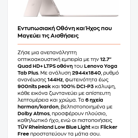
Εντυπωσιακή Οθόνη και Ήχος που
Μαγεύει τις Αισθήσεις
Ζήσε μια ανεπανάληπτη
οπτικοακουστική εμπειρία με την
12.7"
Quad HD+ LTPS οθόνη
του
Lenovo Yoga
Tab Plus
. Με ανάλυση
2944x1840
, ρυθμό
ανανέωσης
144Hz
, φωτεινότητα έως
900nits peak
και
100% DCI-P3
κάλυψη,
κάθε εικόνα ζωντανεύει με απίστευτη
λεπτομέρεια και χρώμα. Τα
6 ηχεία
harman/kardon
, βελτιστοποιημένα με
Dolby Atmos
, προσφέρουν πλούσιο,
καθηλωτικό ήχο, ενώ οι πιστοποιήσεις
TÜV Rheinland Low Blue Light
και
Flicker
Free
προστατεύουν τα μάτια σου.