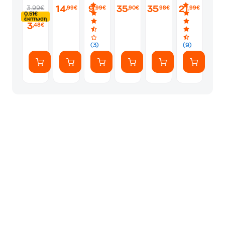
Large
Grey
Spirit
Olive
Deepteal
Μαύρο
14
9
35
35
21
3.99€
,99€
,99€
,90€
,98€
,99€
7L
6L
0.51€
έκπτωση
3
,48€
(3)
(9)