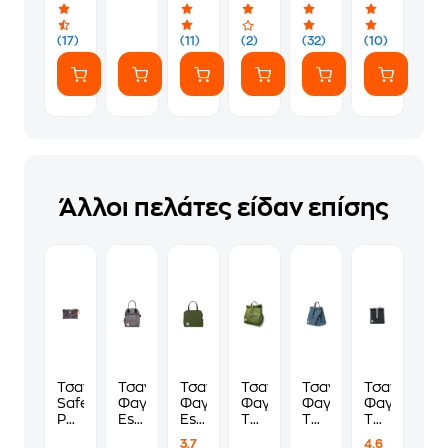
(1
Τεμάχιο)
Με
Τεμάχιο)
σχέδιο
(1
(17)
(11)
(2)
(32)
(10)
Τεμάχιο)
Άλλοι πελάτες είδαν επίσης
Τσαντάκι
Τσαντάκι
Τσαντάκι
Τσαντάκι
Τσαντάκι
Τσαντάκι
Safe
Φαγητού
Φαγητού
Φαγητού
Φαγητού
Φαγητού
Pocket
Estia
Estia
The
The
The
Kimono
Fjord
Forest
Lunchbags
Lunchbags
Lunchbags
3.7
4.6