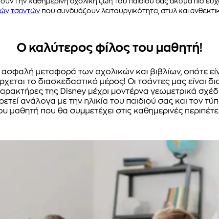
υν την καθημερινή σχολική ζωή του παιδιού σας ακόμα πιο ευχ
κών τσαντών
που συνδυάζουν λειτουργικότητα, στυλ και ανθεκτι
Ο καλύτερος φίλος του μαθητή!
την ασφαλή μεταφορά των σχολικών και βιβλίων, οπότε ε
ρχεται το διασκεδαστικό μέρος! Οι τσάντες μας είναι δι
αρακτήρες της Disney μέχρι μοντέρνα γεωμετρικά σχέδια
ετεί ανάλογα με την ηλικία του παιδιού σας και τον τύπ
υ μαθητή που θα συμμετέχει στις καθημερινές περιπέτε