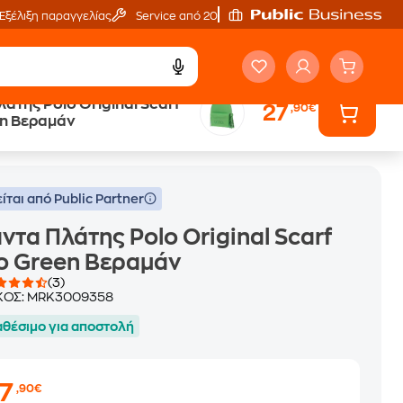
Εξέλιξη παραγγελίας
Service από 20'
άτης Polo Original Scarf
27
,90€
en Βεραμάν
ίται από Public Partner
ντα Πλάτης Polo Original Scarf
o Green Βεραμάν
(3)
ΚΟΣ:
MRK3009358
αθέσιμο για αποστολή
27
,90€