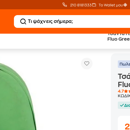
210 8181333
Το Wallet μου
Τσάντα Πλ
Fluo Gre
inal Scarf Fluo Green Βεραμάν
Πωλε
Τσά
Flu
4.7
ΚΩΔΙ
Δι