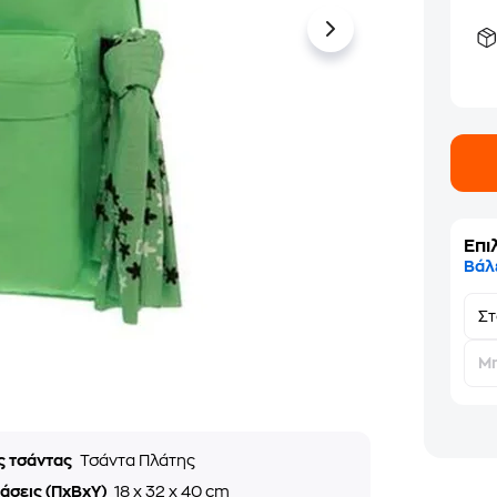
Επι
Βάλ
Σ
Μη
ς τσάντας
Τσάντα Πλάτης
άσεις (ΠxΒxΥ)
18 x 32 x 40 cm