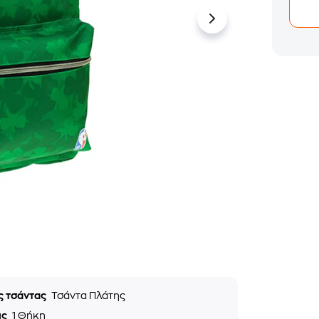
ς τσάντας
Τσάντα Πλάτης
ις
1 Θήκη