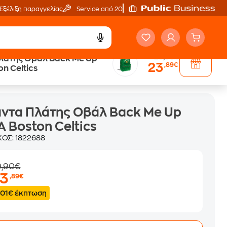
Εξέλιξη παραγγελίας
Service από 20'
29,90€
λάτης Οβάλ Back Me Up
23
,89€
n Celtics
ντα Πλάτης Οβάλ Back Me Up
 Boston Celtics
ΚΟΣ:
1822688
9,90€
23
,89€
.01€ έκπτωση