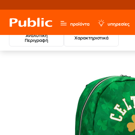
προϊόντα
υπηρεσίες
Αναλυτική
Χαρακτηριστικά
Περιγραφή
Τσάντα Πλάτης Οβάλ Bac
Σχολικά
Σχολικές Τσάντες