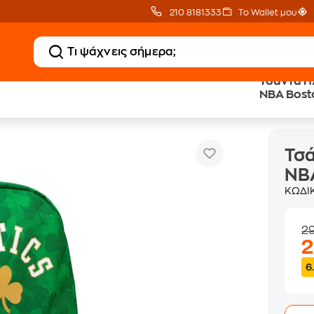
210 8181333
Το Wallet μου
Τσάντα Π
NBA Bosto
k Me Up NBA Boston Celtics
Τσά
NBA
ΚΩΔΙ
2
6