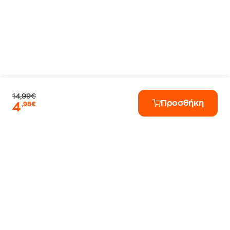
14,99€
Προσθήκη
4
,98€