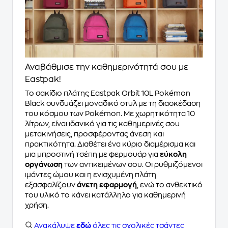
Αναβάθμισε την καθημερινότητά σου με
Eastpak!
Το σακίδιο πλάτης Eastpak Orbit 10L Pokémon
Black συνδυάζει μοναδικό στυλ με τη διασκέδαση
του κόσμου των Pokémon. Με χωρητικότητα 10
λίτρων, είναι ιδανικό για τις καθημερινές σου
μετακινήσεις, προσφέροντας άνεση και
πρακτικότητα. Διαθέτει ένα κύριο διαμέρισμα και
μια μπροστινή τσέπη με φερμουάρ για
εύκολη
οργάνωση
των αντικειμένων σου. Οι ρυθμιζόμενοι
ιμάντες ώμου και η ενισχυμένη πλάτη
εξασφαλίζουν
άνετη εφαρμογή
, ενώ το ανθεκτικό
του υλικό το κάνει κατάλληλο για καθημερινή
χρήση.
Ανακάλυψε
εδώ
όλες τις σχολικές τσάντες