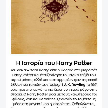
Η Ιστορία του Harry Potter
"
You are a wizard Harry
" είπε ο Hagred στο μικρό τότε
Harry Potter και έτσι ξεκίνησε το μαγικό ταξίδι του
μικρού μάγου, αλλά και εκατομμυρίων φαν της σειράς
βιβλίων και ταινιών φαντασίας. H
J. K. Rowling
το 1997
σύστησε στο κοινό το πιο διάσημο νεαρό μάγο στην
ιστορία. Ο Harry Potter μαζί με τους καλύτερους του
φίλους, Ron και Hermione, ξεκινούν το ταξίδι τους
μέσα στη μαγεία. Όσο η ιστορία του ξεδιπλώνεται,