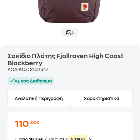
3
Σακίδιο Πλάτης Fjallraven High Coast
Blackberry
ΚΩΔΙΚΟΣ:
2102347
Άμεσα Διαθέσιμο
Αναλυτική Περιγραφή
Χαρακτηριστικά
110
,00€
από
18,33€
/ μήνα σε 6
ATOKEΣ