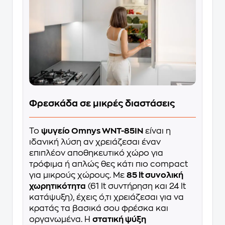
Φρεσκάδα σε μικρές διαστάσεις
Το
ψυγείο Omnys WNT-85IN
είναι η
ιδανική λύση αν χρειάζεσαι έναν
επιπλέον αποθηκευτικό χώρο για
τρόφιμα ή απλώς θες κάτι πιο compact
για μικρούς χώρους. Με
85 lt συνολική
χωρητικότητα
(61 lt συντήρηση και 24 lt
κατάψυξη), έχεις ό,τι χρειάζεσαι για να
κρατάς τα βασικά σου φρέσκα και
οργανωμένα. Η
στατική ψύξη