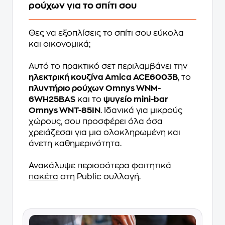
ρούχων για το σπίτι σου
Θες να εξοπλίσεις το σπίτι σου εύκολα
και οικονομικά;
Αυτό το πρακτικό σετ περιλαμβάνει την
ηλεκτρική κουζίνα Amica ACE6003B
, το
πλυντήριο ρούχων Omnys WNM-
6WH25BAS
και το
ψυγείο mini-bar
Omnys WNT-85IN
. Ιδανικά για μικρούς
χώρους, σου προσφέρει όλα όσα
χρειάζεσαι για μια ολοκληρωμένη και
άνετη καθημερινότητα.
Ανακάλυψε
περισσότερα φοιτητικά
πακέτα
στη Public συλλογή.