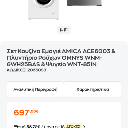
11
Σετ Κουζίνα Εμαγιέ AMICA ACE6003 &
Πλυντήριο Ρούχων OMNYS WNM-
6WH25BAS & Ψυγείο WNT-85IN
ΚΩΔΙΚΟΣ:
2066088
Αναλυτική Περιγραφή
Χαρακτηριστικά
697
,00€
από
38,72€
/ μήνα σε 18
ATOKEΣ