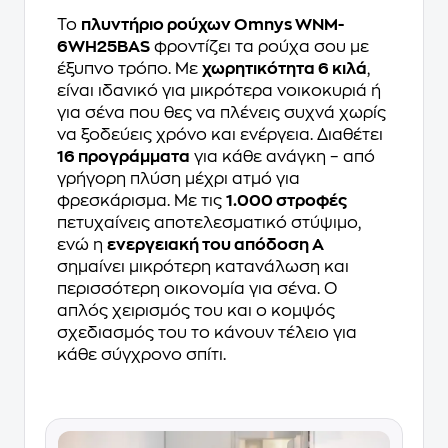
Το
πλυντήριο ρούχων Omnys WNM-
6WH25BAS
φροντίζει τα ρούχα σου με
έξυπνο τρόπο. Με
χωρητικότητα 6 κιλά
,
είναι ιδανικό για μικρότερα νοικοκυριά ή
για σένα που θες να πλένεις συχνά χωρίς
να ξοδεύεις χρόνο και ενέργεια. Διαθέτει
16 προγράμματα
για κάθε ανάγκη – από
γρήγορη πλύση μέχρι ατμό για
φρεσκάρισμα. Με τις
1.000 στροφές
πετυχαίνεις αποτελεσματικό στύψιμο,
ενώ η
ενεργειακή του απόδοση Α
σημαίνει μικρότερη κατανάλωση και
περισσότερη οικονομία για σένα. Ο
απλός χειρισμός του και ο κομψός
σχεδιασμός του το κάνουν τέλειο για
κάθε σύγχρονο σπίτι.