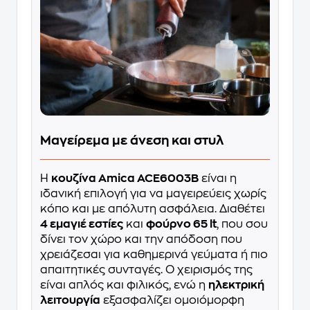
Μαγείρεμα με άνεση και στυλ
Η
κουζίνα Amica ACE6003B
είναι η
ιδανική επιλογή για να μαγειρεύεις χωρίς
κόπο και με απόλυτη ασφάλεια. Διαθέτει
4 εμαγιέ εστίες
και
φούρνο 65 lt
, που σου
δίνει τον χώρο και την απόδοση που
χρειάζεσαι για καθημερινά γεύματα ή πιο
απαιτητικές συνταγές. Ο χειρισμός της
είναι απλός και φιλικός, ενώ η
ηλεκτρική
λειτουργία
εξασφαλίζει ομοιόμορφη