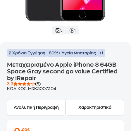
5
1
2 Χρόνια Εγγύηση
80%+ Υγεία Μπαταρίας
+1
Μεταχειρισμένο Apple iPhone 8 64GB
Space Gray second go value Certified
by iRepair
3.3
(3)
ΚΩΔΙΚΟΣ:
MRK3007304
Αναλυτική Περιγραφή
Χαρακτηριστικά
,00€