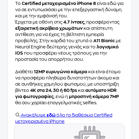
Το
Certified μεταχειρισμένο iPhone 8
είναι εδώ για
να σε εντυπωσιάσει με την επεξεργαστική δύναμη
και με την εμφάνισή του.
Έρχεται με οθόνη στις
4.7 ίντσες
, προσφέροντας
εξαιρετική ακρίβεια χρωμάτων
και απίστευτη
αντίθεση για να έχεις τη βέλτιστη εμπειρία
προβολής. Στην καρδιά του χτυπά ο
A11 Bionic
με
Neural Engine δεύτερης γενιάς και το
λογισμικό
iOS
που προσφέρει νέους τρόπους για την
προστασία του απορρήτου σου.
Διαθέτει
12MP ευρυγώνια κάμερα
και είναι έτοιμο
να προσφέρει πληθώρα δυνατοτήτων άκομα και
σε συνθήκες χαμηλού φωτισμού, με υποστήριξη
βίντεο
4K στα 24, 30 ή 60 fps
και
αυτόματο HDR
για φωτογραφίες
, ενώ η
μπροστινή κάμερα 7MP
θα σου χαρίσει επαγγελματικές selfies.
Ανακάλυψε
εδώ
όλα τα διαθέσιμα Certified
μεταχειρισμένα iPhone