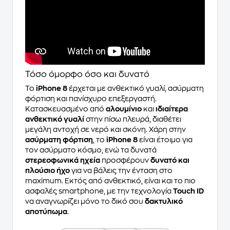
Τόσο όμορφο όσο και δυνατό
Το
iPhone 8
έρχεται με ανθεκτικό γυαλί, ασύρματη
φόρτιση και πανίσχυρο επεξεργαστή.
Κατασκευασμένο από
αλουμίνιο
και
ιδιαίτερα
ανθεκτικό γυαλί
στην πίσω πλευρά, διαθέτει
μεγάλη αντοχή σε νερό και σκόνη. Χάρη στην
ασύρματη φόρτιση
, το
iPhone 8
είναι έτοιμο για
τον ασύρματο κόσμο, ενώ τα δυνατά
στερεοφωνικά ηχεία
προσφέρουν
δυνατό και
πλούσιο ήχο
για να βάλεις την ένταση στο
maximum. Εκτός από ανθεκτικό, είναι και το πιο
ασφαλές smartphone, με την τεχνολογία
Touch ID
να αναγνωρίζει μόνο το δικό σου
δακτυλικό
αποτύπωμα
.