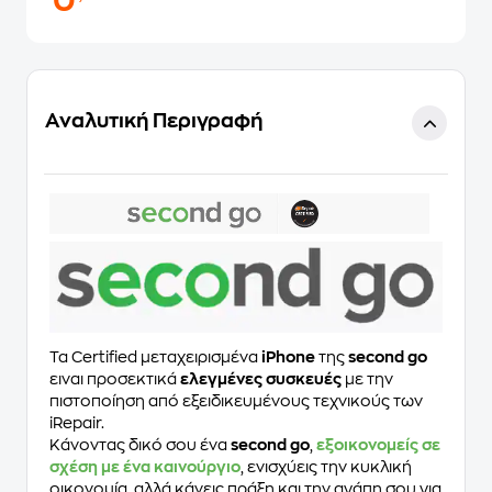
0
Αναλυτική Περιγραφή
Τα Certified μεταχειρισμένα
iPhone
της
second go
ειναι προσεκτικά
ελεγμένες συσκευές
με την
πιστοποίηση από εξειδικευμένους τεχνικούς των
iRepair.
Κάνοντας δικό σου ένα
second go
,
εξοικονομείς σε
σχέση με ένα καινούργιο
, ενισχύεις την κυκλική
οικονομία, αλλά κάνεις πράξη και την αγάπη σου για