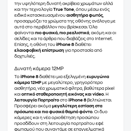
την υψηλότερη δυνατή ακρίβεια χρωμάτων αλλά
και την τεχνολογία
True Tone
, όπου μέσω ενός
ειδικά κατασκευασμένου
αισθητήρα φωτός
,
προσαρμόζει τα χρώματα της οθόνης ανάλογα με
αυτά στο περιβάλλον που βρίσκεσαι. Όλα
φαίνονται
πιο φυσικά, πιο ρεαλιστικά
, ακόμη και οι
σελίδες και τα άρθρα που διαβάζεις στο Internet.
Επίσης, η οθόνη του
iPhone 8
διαθέτει
ελαιοφοβική επίστρωση
για προστασία από
δαχτυλιές.
Δυνατή κάμερα 12MP
Το
iPhone 8
διαθέτει μια εξελιγμένη
ευρυγώνια
κάμερα 12MP
με μεγαλύτερο, γρηγορότερο
αισθητήρα, νέα χρωματικά φίλτρα, βαθύτερα pixel
και
οπτικό σταθεροποιητή εικόνας και video
. Η
λειτουργία Πορτραίτο
στο
iPhone 8
βελτιώνεται.
Προσφέρει ακόμα
μεγαλύτερη εστίαση στα
πρόσωπα και πιο φυσικά θαμπό φόντο
. Οι δυο
κάμερες και η νέα οριοθέτηση προσώπου
προσδίδουν στη λειτουργία πορτραίτου εφέ
φωτισμού που συναντάμε σε επαγγελματικά