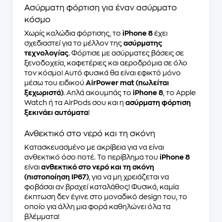
Ασύρματη φόρτιση για έναν ασύρματο
κόσμο
Χωρίς καλώδια φόρτισης, το
iPhone 8
έχει
σχεδιαστεί για το μέλλον της
ασύρματης
τεχνολογίας
. Φόρτισε με ασύρματες βάσεις σε
ξενοδοχεία, καφετέριες και αεροδρόμια σε όλο
τον κόσμο! Αυτό φυσικά θα είναι εφικτό μόνο
μέσω του ειδικού
AirPower mat (πωλείται
ξεχωριστά)
. Απλά ακουμπάς το
iPhone 8
, το Apple
Watch ή τα AirPods σου και η
ασύρματη φόρτιση
ξεκινάει αυτόματα
!
Ανθεκτικό στο νερό και τη σκόνη
Κατασκευασμένο με ακρίβεια για να είναι
ανθεκτικό όσο ποτέ. Το περίβλημα του
iPhone 8
είναι
ανθεκτικό στο νερό και τη σκόνη
(πιστοποίηση IP67)
, για να μη χρειάζεται να
φοβάσαι αν βραχεί καταλάθος! Φυσικά, καμία
έκπτωση δεν έγινε στο μοναδικό design του, το
οποίο για άλλη μια φορά καθηλώνει όλα τα
βλέμματα!