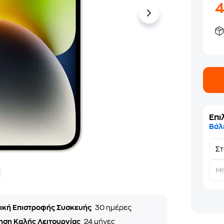
Επι
Βάλ
Σ
Μη
τική Επιστροφής Συσκευής
30 ημέρες
ηση Καλής Λειτουργίας
24 μήνες