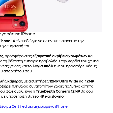
 αγοράσεις iPhone
iPhone 14
είναι εδώ για να σε εντυπωσιάσει με την
την εμφάνισή του.
ες
, προσφέροντας
εξαιρετική ακρίβεια χρωμάτων
και
ις τη βέλτιστη εμπειρία προβολής. Στην καρδιά του χτυπά
νέας γενιάς και το
λογισμικό iOS
που προσφέρει νέους
ου απορρήτου σου.
πλής κάμερας
με αισθητήρες
12MP Ultra Wide
και
12MP
ροσφέρει πληθώρα δυνατοτήτων χωρίς πολυπλοκότητα
λού φωτισμού, ενώ η
TrueDepth Camera 12MP
θα σου
s με υποστήριξη βίντεο
4Κ και slo-mo
.
θέσιμα Certified μεταχειρισμένα iPhone