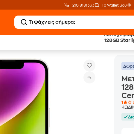
210 8181333
Το Wallet μου
Μεταχειρισμ
128GB Starl
Μεταχειρισμένο Apple iPhone 14 128GB Starlight sec
 Certified iPhone
Certified by
Δωρε
Μετ
128
Cer
1
ΚΩΔΙ
Δι