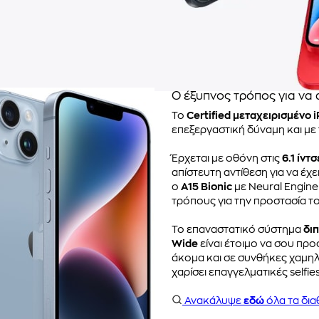
Ο έξυπνος τρόπος για να
Το
Certified μεταχειρισμένο 
επεξεργαστική δύναμη και με 
Έρχεται με οθόνη στις
6.1 ίντσ
απίστευτη αντίθεση για να έχε
ο
A15 Bionic
με Neural Engine 
τρόπους για την προστασία τ
Το επαναστατικό σύστημα
δι
Wide
είναι έτοιμο να σου π
άκομα και σε συνθήκες χαμη
χαρίσει επαγγελματικές selfie
Ανακάλυψε
εδώ
όλα τα δια