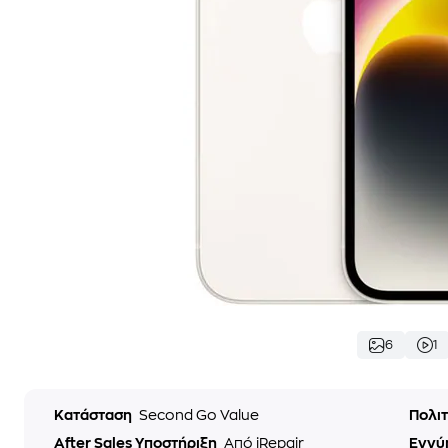
6
1
Κατάσταση
Second Go Value
Πολι
After Sales Υποστήριξη
Από iRepair
Εγγύ