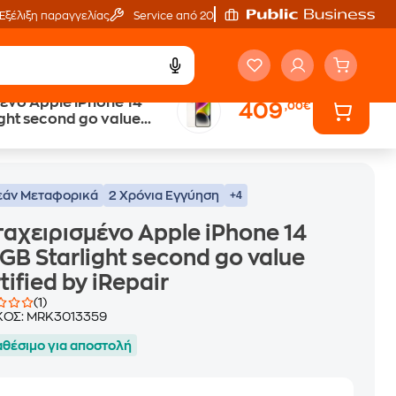
Εξέλιξη παραγγελίας
Service από 20'
ένο Apple iPhone 14
409
,00€
ight second go value
ond go value Certified by iRepair
 iRepair
άν Μεταφορικά
2 Χρόνια Εγγύηση
+4
αχειρισμένο Apple iPhone 14
GB Starlight second go value
tified by iRepair
(1)
ΚΟΣ:
MRK3013359
αθέσιμο για αποστολή