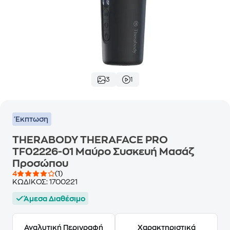
3
1
Έκπτωση
THERABODY THERAFACE PRO
TF02226-01 Μαύρο Συσκευή Μασάζ
Προσώπου
4
(1)
ΚΩΔΙΚΟΣ:
1700221
Άμεσα Διαθέσιμο
Αναλυτική Περιγραφή
Χαρακτηριστικά