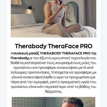
Therabody TheraFace PRO
Η συσκευή μασάζ THERABODY THERAFACE PRO της
Therabody
με την έξυπνη κρουστική τεχνολογία που
διαθέτει,καταπραΰνει τους κουρασμένους μύες του
προσώπου και προσφέρει ανακούφιση μετά από
πολύωρες προπονήσεις. Υπόσχεται να προσφέρει μια
γλυκιά ανακούφιση.Ήρθε η ώρα να προχωρήσουμε
πέρα από την ομορφιά, γιατί η πραγματική υγεία του
προσώπου είναι κάτι περισσότερο από το βάθος του
δέρματος.