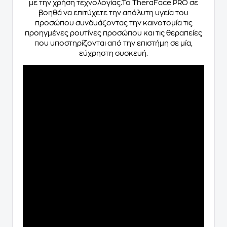
με την χρήση τεχνολογίας.Το TheraFace PRO σε
βοηθά να επιτύχετε την απόλυτη υγεία του
προσώπου συνδυάζοντας την καινοτομία τις
προηγμένες ρουτίνες προσώπου και τις θεραπείες
που υποστηρίζονται από την επιστήμη σε μία,
εύχρηστη συσκευή.