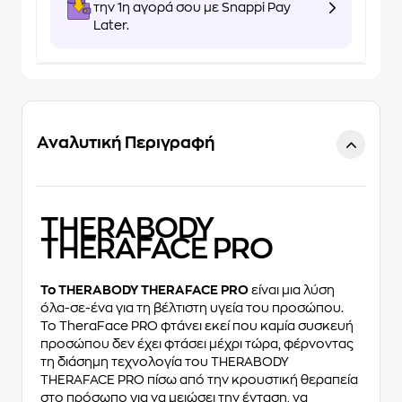
την 1η αγορά σου με Snappi Pay
Later.
Αναλυτική Περιγραφή
THERABODY
THERAFACE PRO
Το THERABODY THERAFACE PRO
είναι μια λύση
όλα-σε-ένα για τη βέλτιστη υγεία του προσώπου.
Το TheraFace PRO φτάνει εκεί που καμία συσκευή
προσώπου δεν έχει φτάσει μέχρι τώρα, φέρνοντας
τη διάσημη τεχνολογία του THERABODY
THERAFACE PRO πίσω από την κρουστική θεραπεία
στο πρόσωπο για να μειώσει την ένταση, να