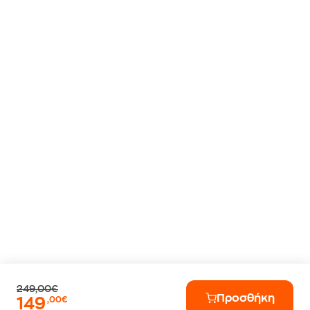
249,00€
Προσθήκη
149
,00€