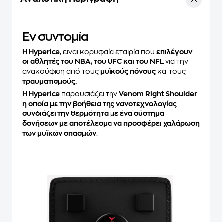
Eν συντομία
Η Hyperice,
ειναι κορυφαία εταιρία που
επιλέγουν
οι αθλητές του NBA, του UFC και του NFL
για την
ανακούφιση από τους
μυϊκούς πόνους
και τους
τραυματισμούς.
Η Hyperice
παρουσιάζει την
Venom Right Shoulder
η οποία με την βοήθεια της νανοτεχνολογίας
συνδιάζει την θερμότητα με ένα σύστημα
δονήσεων με αποτέλεσμα να προσφέρει χαλάρωση
των μυϊκών σπασμών
.