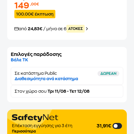
149
,00€
100.00€ έκπτωση
από
24,83€
/ μήνα σε 6
ATOKEΣ
Επιλογές παράδοσης
Βάλε ΤΚ
Σε κατάστημα Public
ΔΩΡΕΑΝ
Διαθεσιμότητα ανά κατάστημα
Στον
χώρο σου
Τρι 11/08 - Τετ 12/08
31,91€
Επέκταση εγγύησης για 3 έτη
Περισσότερα