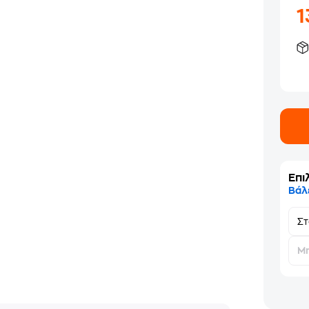
1
Επι
Βάλ
Σ
Μη