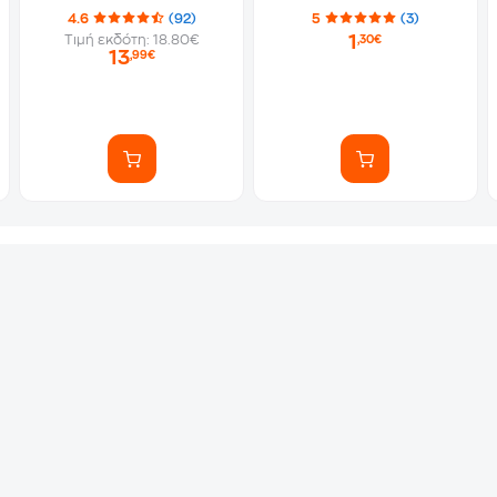
Αυτοκόλλητα)
4.6
(92)
5
(3)
1
Τιμή εκδότη: 18.80€
,30€
13
,99€