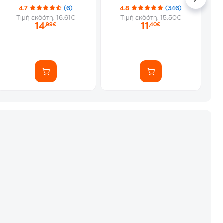
4.7
(6)
4.8
(346)
Τιμή εκδότη: 16.61€
Τιμή εκδότη: 15.50€
14
11
,99€
,40€