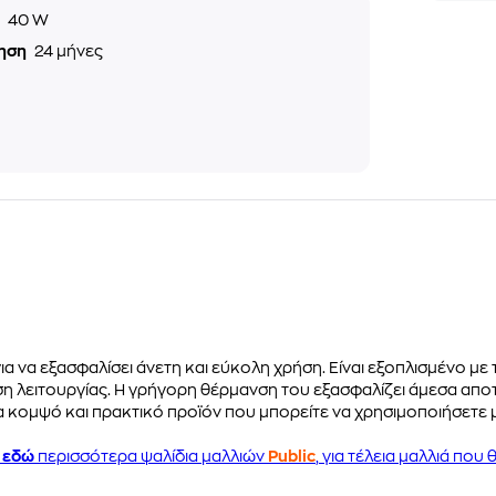
ς
40 W
ηση
24 μήνες
ια να εξασφαλίσει άνετη και εύκολη χρήση. Είναι εξοπλισμένο με
η λειτουργίας. Η γρήγορη θέρμανση του εξασφαλίζει άμεσα αποτ
κομψό και πρακτικό προϊόν που μπορείτε να χρησιμοποιήσετε με 
ε
εδώ
περισσότερα ψαλίδια μαλλιών
Public
, για τέλεια μαλλιά που