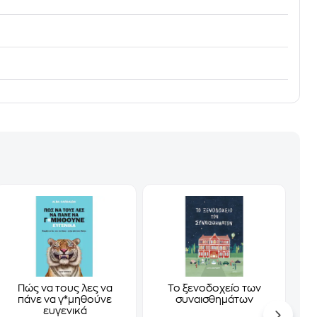
Πώς να τους λες να
Το ξενοδοχείο των
πάνε να γ*μηθούνε
συναισθημάτων
ευγενικά