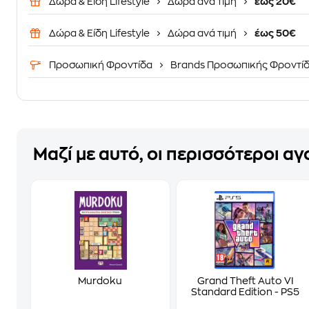
Δώρα & Είδη Lifestyle
Δώρα ανά τιμή
έως 20€
Δώρα & Είδη Lifestyle
Δώρα ανά τιμή
έως 50€
Προσωπική Φροντίδα
Brands Προσωπικής Φροντί
Μαζί με αυτό, οι περισσότεροι α
Murdoku
Grand Theft Auto VI
Standard Edition - PS5