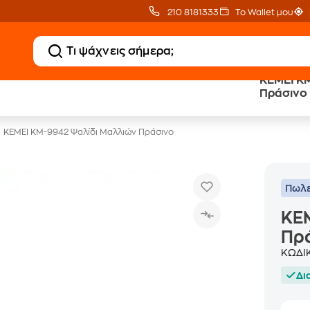
210 8181333
Το Wallet μου
KEMEI K
20 € Public επιστροφή
Άτοκες Δόσεις
Πράσινο
με Snappi
χωρίς κάρτα
KEMEI KM-9942 Ψαλίδι Μαλλιών Πράσινο
Πωλε
KE
Πρ
ΚΩΔΙ
Δι