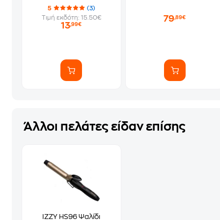
5
(3)
79
Τιμή εκδότη: 15.50€
,89€
13
,99€
Άλλοι πελάτες είδαν επίσης
IZZY HS96 Ψαλίδι