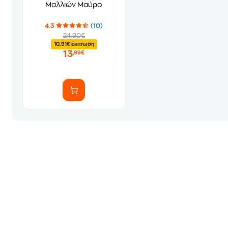
Μαλλιών Μαύρο
4.3
(10)
24.90€
10.91€ έκπτωση
13
,99€