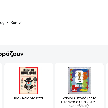
δας
Kemei
γοράζουν
Φονικά αινίγματα
Panini Αυτοκόλλητα
Fifa World Cup 2026 1
Φακελάκι (7