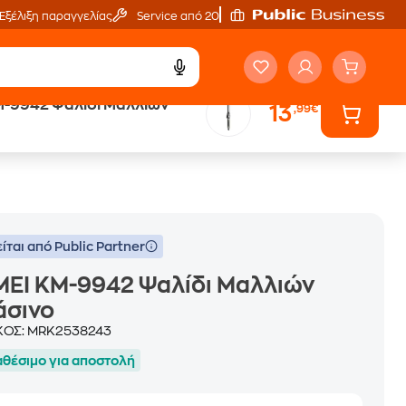
Εξέλιξη παραγγελίας
Service από 20'
M-9942 Ψαλίδι Μαλλιών
13
,99€
Public επιστροφή €
κέρδος σε κάθε αγορά
ίται από Public Partner
MEI KM-9942 Ψαλίδι Μαλλιών
άσινο
ΚΟΣ:
MRK2538243
αθέσιμο για αποστολή