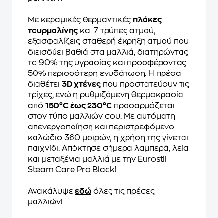
Με κεραμικές θερμαντικές
πλάκες
τουρμαλίνης
και 7 τρύπες ατμού,
εξασφαλίζεις σταθερή έκρηξη ατμού που
διεισδύει βαθιά στα μαλλιά, διατηρώντας
το 90% της υγρασίας και προσφέροντας
50% περισσότερη ενυδάτωση. Η πρέσα
διαθέτει
3D χτένες
που προστατεύουν τις
τρίχες, ενώ η ρυθμιζόμενη θερμοκρασία
από
150°C έως 230°C
προσαρμόζεται
στον τύπο μαλλιών σου. Με αυτόματη
απενεργοποίηση και περιστρεφόμενο
καλώδιο 360 μοιρών, η χρήση της γίνεται
παιχνίδι. Απόκτησε σήμερα λαμπερά, λεία
και μεταξένια μαλλιά με την Eurostil
Steam Care Pro Black!
Ανακάλυψε
εδώ
όλες τις πρέσες
μαλλιών!