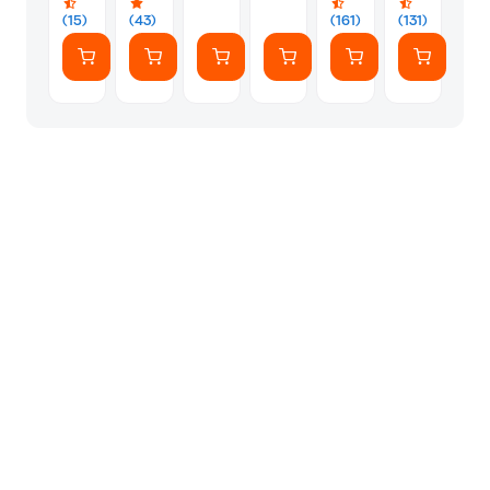
W
Μαύρο
(15)
(43)
(161)
(131)
Μαύρο