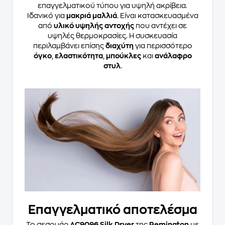
επαγγελματικού τύπου για υψηλή ακρίβεια.
Ιδανικό για
μακριά μαλλιά
. Είναι κατασκευασμένα
από
υλικό υψηλής αντοχής
που αντέχει σε
υψηλές θερμοκρασίες. Η συσκευασία
περιλαμβάνει επίσης
διαχύτη
για περισσότερο
όγκο
,
ελαστικότητα
,
μπούκλες
και
ανάλαφρο
στυλ
.
Επαγγελματικό αποτελέσμα
Το σεσουάρ
AC9096 Silk Dryer
της
Remington
με