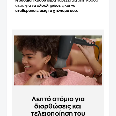
Η
ρύθμιση κρύου αέρα
παρέχει μια ριπή κρύου
αέρα
για να ολοκληρώσεις και να
σταθεροποιείσεις το χτένισμά σου.
Λεπτό στόμιο για
διορθώσεις και
τελειοποίηση του