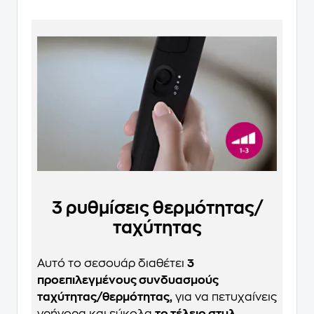
3 ρυθμίσεις θερμότητας/
ταχύτητας
Αυτό το σεσουάρ διαθέτει
3
προεπιλεγμένους συνδυασμούς
ταχύτητας/θερμότητας,
για να πετυχαίνεις
γρήγορα και εύκολα
το τέλειο στυλ.