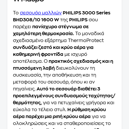
Το
σεσουάρ μαλλιών
PHILIPS 3000 Series
BHD308/10 1600 W
της
PHILIPS
σου
παρέχει
πανίσχυρο στέγνωμα σε
χαμηλότερη θερμοκρασία.
Το μοναδικά
σχεδιασμένο εξάρτημα ThermoProtect
συνδυάζει ζεστό και κρύο αέρα για
καθημερινή φροντίδα
με ισχυρό
αποτέλεσμα. Ο
πρακτικός σχεδιασμός και η
πτυσσόμενη λαβή
διευκολύνουν τη
συσκευασία, την αποθήκευση και τη
μεταφορά του σεσουάρ, όπου κι αν
πηγαίνεις.
Αυτό το σεσουάρ διαθέτει 3
προεπιλεγμένους συνδυασμούς ταχύτητας/
θερμότητας,
για να πετυχαίνεις γρήγορα και
εύκολα το τέλειο στυλ.
Η ρύθμιση κρύου
αέρα παρέχει μια ριπή κρύου αέρα
για να
ολοκληρώσεις και να σταθεροποιείσεις το