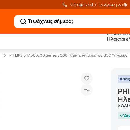
210 8181333
Το Wallet μου
PHILIPS 
20 € Public επιστροφή
Άτοκες Δόσεις
Ηλεκτρικ
με Snappi
χωρίς κάρτα
PHILIPS BHA303/00 Series 3000 Ηλεκτρική Βούρτσα 800 W Λευκό
Άπαι
PHI
Ηλ
ΚΩΔΙ
Δι