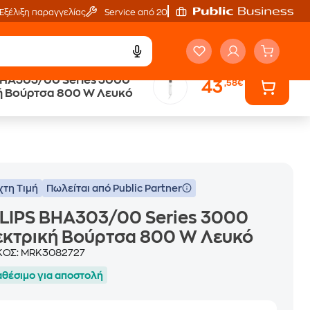
Εξέλιξη παραγγελίας
Service από 20'
BHA303/00 Series 3000
43
,58€
Public επιστροφή €
ή Βούρτσα 800 W Λευκό
κέρδος σε κάθε αγορά
χτη Τιμή
Πωλείται από Public Partner
LIPS BHA303/00 Series 3000
εκτρική Βούρτσα 800 W Λευκό
ΚΟΣ:
MRK3082727
αθέσιμο για αποστολή