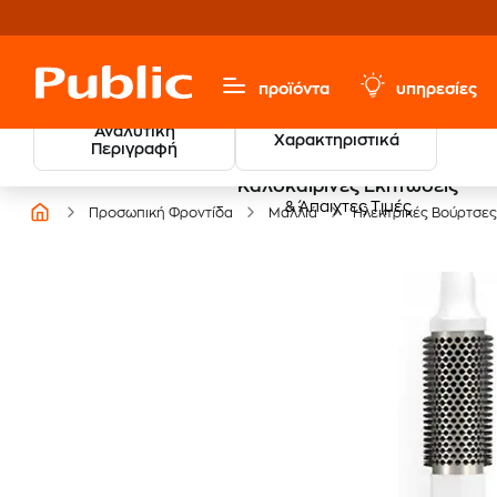
προϊόντα
υπηρεσίες
Αναλυτική
Χαρακτηριστικά
Περιγραφή
Καλοκαιρινές Εκπτώσεις
& Άπαιχτες Τιμές
Προσωπική Φροντίδα
Μαλλιά
Ηλεκτρικές Βούρτσες