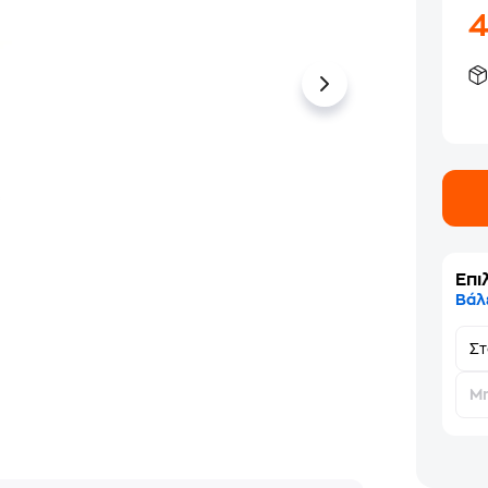
Επι
Βάλ
Σ
Μη