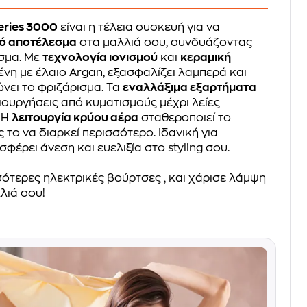
eries 3000
είναι η τέλεια συσκευή για να
ό αποτέλεσμα
στα μαλλιά σου, συνδυάζοντας
σμα. Με
τεχνολογία ιονισμού
και
κεραμική
νη με έλαιο Argan, εξασφαλίζει λαμπερά και
ώνει το φριζάρισμα. Τα
εναλλάξιμα εξαρτήματα
ιουργήσεις από κυματισμούς μέχρι λείες
. Η
λειτουργία κρύου αέρα
σταθεροποιεί το
 το να διαρκεί περισσότερο. Ιδανική για
φέρει άνεση και ευελιξία στο styling σου.
ότερες ηλεκτρικές βούρτσες , και χάρισε λάμψη
λιά σου!