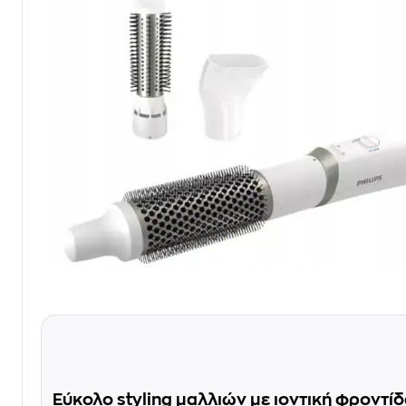
Εύκολο styling μαλλιών με ιοντική φροντί