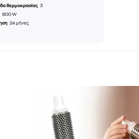
εδα θερμοκρασίας
3
ς
800 W
ηση
24 μήνες