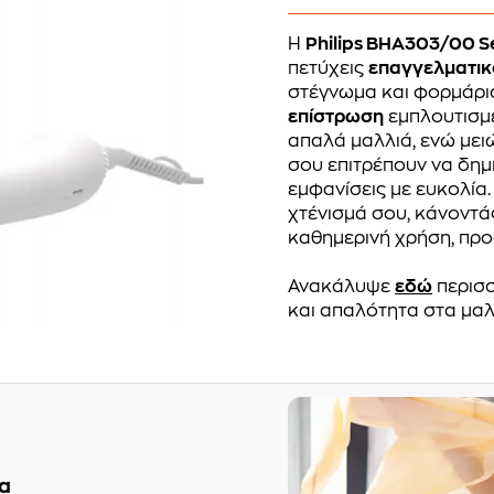
Η
Philips BHA303/00 S
πετύχεις
επαγγελματικ
στέγνωμα και φορμάρι
επίστρωση
εμπλουτισμέ
απαλά μαλλιά, ενώ μει
σου επιτρέπουν να δημ
εμφανίσεις με ευκολία
χτένισμά σου, κάνοντάς
καθημερινή χρήση, προσ
Ανακάλυψε
εδώ
περισσ
και απαλότητα στα μαλ
δα