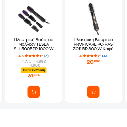
Ηλεκτρική Βούρτσα
Ηλεκτρική Βούρτσα
Μαλλιών TESLA
PROFICARE PC-HAS
SLH300BPR 1000 W
3011 BR 800 W Καφέ
Μαύρο
4.3
(3)
4
(4)
20
Π.Λ.Τ. : 44.99€
,89€
44.90€
13.01€ έκπτωση
31
,89€