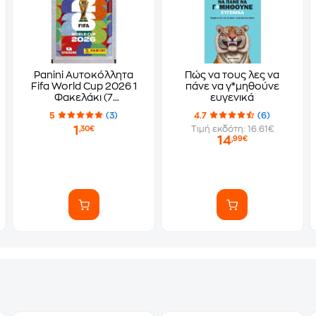
Panini Αυτοκόλλητα
Πώς να τους λες να
Fifa World Cup 2026 1
πάνε να γ*μηθούνε
Φακελάκι (7
ευγενικά
Αυτοκόλλητα)
5
(3)
4.7
(6)
1
Τιμή εκδότη: 16.61€
,30€
14
,99€