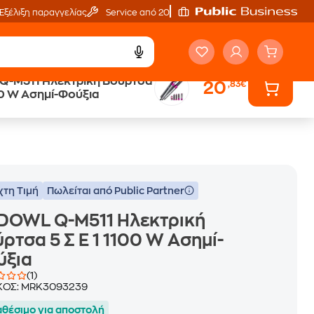
Εξέλιξη παραγγελίας
Service από 20'
-M511 Ηλεκτρική Βούρτσα
20
,83€
Public επιστροφή €
100 W Ασημί-Φούξια
κέρδος σε κάθε αγορά
χτη Τιμή
Πωλείται από Public Partner
DOWL Q-M511 Ηλεκτρική
ρτσα 5 Σ Ε 1 1100 W Ασημί-
ύξια
(1)
ΚΟΣ:
MRK3093239
αθέσιμο για αποστολή