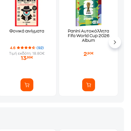
Φονικά αινίγματα
Panini Αυτοκόλλητα
Fifa World Cup 2026
Album
4.6
(92)
2
Τιμή εκδότη: 18.80€
,90€
13
,99€