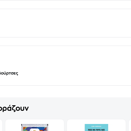
Βούρτσες
γοράζουν