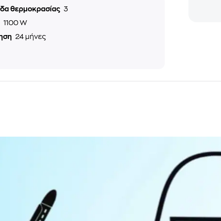
εδα θερμοκρασίας
3
ς
1100 W
ηση
24 μήνες