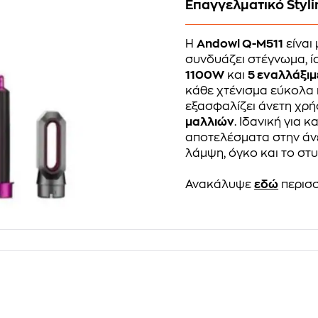
Επαγγελματικό Styli
Η
Andowl Q-M511
είναι
συνδυάζει στέγνωμα, ί
1100W
και
5 εναλλάξι
κάθε χτένισμα εύκολα 
εξασφαλίζει άνετη χρή
μαλλιών
. Ιδανική για
αποτελέσματα στην άνε
λάμψη, όγκο και το στυ
Ανακάλυψε
εδώ
περισσ