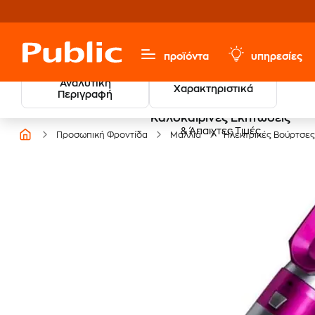
προϊόντα
υπηρεσίες
Αναλυτική
Χαρακτηριστικά
Περιγραφή
Καλοκαιρινές Εκπτώσεις
& Άπαιχτες Τιμές
Προσωπική Φροντίδα
Μαλλιά
Ηλεκτρικές Βούρτσες