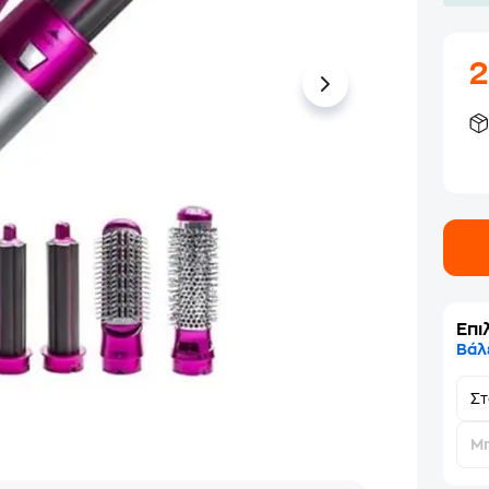
Επι
Βάλ
Σ
Μη