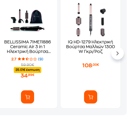
BELLISSIMA 7IME11886
IQ HD-1279 Ηλεκτρική
Ceramic Air 3 in 1
Βούρτσα Μαλλιών 1300
Ηλεκτρική Βούρτσα
W Γκρι/Ροζ
800 W Μαύρο
2.7
(9)
108
59.90€
,00€
25.01€ έκπτωση
34
,89€