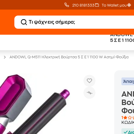
210 8181333
Το Wallet μου
ANDOWL Q
20 € Public επιστροφή
Άτοκες Δόσεις
5 Σ Ε 1 1
με Snappi
χωρίς κάρτα
ANDOWL Q-M511 Ηλεκτρική Βούρτσα 5 Σ Ε 1 1100 W Ασημί-Φούξια
Άπαι
AN
Βού
Φο
1
ΚΩΔΙ
Δι