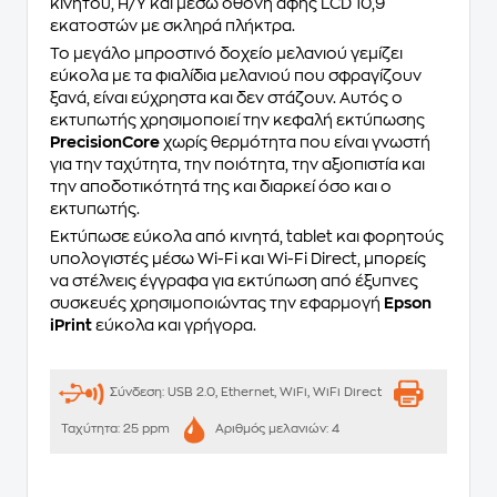
κινητού, H/Y και μέσω οθόνη αφής LCD 10,9
εκατοστών με σκληρά πλήκτρα.
Το μεγάλο μπροστινό δοχείο μελανιού γεμίζει
εύκολα με τα φιαλίδια μελανιού που σφραγίζουν
ξανά, είναι εύχρηστα και δεν στάζουν. Αυτός ο
εκτυπωτής χρησιμοποιεί την κεφαλή εκτύπωσης
PrecisionCore
χωρίς θερμότητα που είναι γνωστή
για την ταχύτητα, την ποιότητα, την αξιοπιστία και
την αποδοτικότητά της και διαρκεί όσο και ο
εκτυπωτής.
Εκτύπωσε εύκολα από κινητά, tablet και φορητούς
υπολογιστές μέσω Wi-Fi και Wi-Fi Direct, μπορείς
να στέλνεις έγγραφα για εκτύπωση από έξυπνες
συσκευές χρησιμοποιώντας την εφαρμογή
Epson
iPrint
εύκολα και γρήγορα.
Σύνδεση:
USB 2.0, Ethernet, WiFi, WiFi Direct
Ταχύτητα:
25 ppm
Αριθμός μελανιών:
4