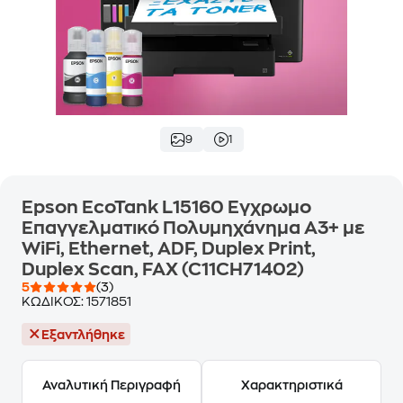
9
1
Epson EcoTank L15160 Εγχρωμο
Επαγγελματικό Πολυμηχάνημα A3+ με
WiFi, Ethernet, ADF, Duplex Print,
Duplex Scan, FAX (C11CH71402)
5
(3)
ΚΩΔΙΚΟΣ:
1571851
Εξαντλήθηκε
Αναλυτική Περιγραφή
Χαρακτηριστικά