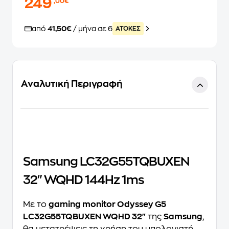
249
,00€
από
41,50€
/ μήνα σε 6
ATOKEΣ
Αναλυτική Περιγραφή
Samsung LC32G55TQBUXEN
32" WQHD 144Hz 1ms
Με το
gaming monitor Odyssey G5
LC32G55TQBUXEN WQHD 32"
της
Samsung
,