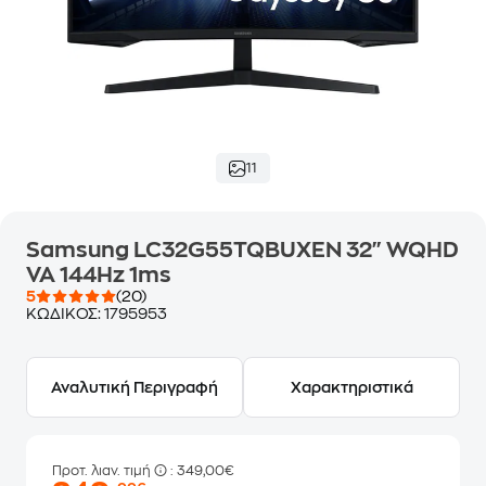
11
Samsung LC32G55TQBUXEN 32" WQHD
VA 144Hz 1ms
5
(20)
ΚΩΔΙΚΟΣ:
1795953
Αναλυτική Περιγραφή
Χαρακτηριστικά
Προτ. λιαν. τιμή
: 349,00€