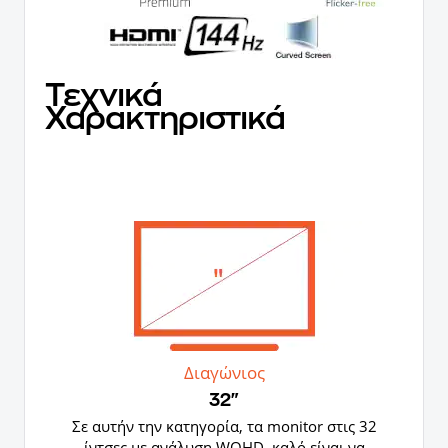
Τεχνικά
Χαρακτηριστικά
Διαγώνιος
32"
Σε αυτήν την κατηγορία, τα monitor στις 32
ίντσες με ανάλυση WQHD, καλό είναι να