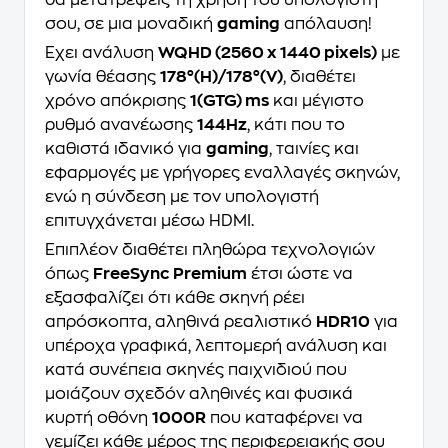
θα μετατρέψεις τη χρήση του υπολογιστή
σου, σε μια μοναδική
gaming
απόλαυση!
Έχει ανάλυση
WQHD (2560 x 1440 pixels)
με
γωνία θέασης
178°(H)/178°(V)
, διαθέτει
χρόνο απόκρισης
1(GTG) ms
και μέγιστο
ρυθμό ανανέωσης
144Hz
, κάτι που το
καθιστά ιδανικό για
gaming
, ταινίες και
εφαρμογές με γρήγορες εναλλαγές σκηνών,
ενώ η σύνδεση με τον υπολογιστή
επιτυγχάνεται μέσω HDMI.
Επιπλέον διαθέτει πληθώρα τεχνολογιών
όπως
FreeSync Premium
έτσι ώστε να
εξασφαλίζει ότι κάθε σκηνή ρέει
απρόσκοπτα, αληθινά ρεαλιστικό
HDR10
για
υπέροχα γραφικά, λεπτομερή ανάλυση και
κατά συνέπεια σκηνές παιχνιδιού που
μοιάζουν σχεδόν αληθινές και φυσικά
κυρτή οθόνη
1000R
που καταφέρνει να
γεμίζει κάθε μέρος της περιφερειακής σου