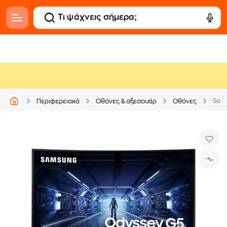
Sam
Περιφερειακά
Οθόνες & αξεσουάρ
Οθόνες