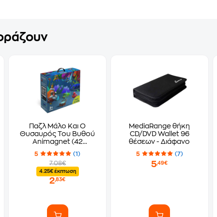
γοράζουν
Παζλ Μάλο Και Ο
MediaRange θήκη
Θυσαυρός Του Βυθού
CD/DVD Wallet 96
Animagnet (42
θέσεων - Διάφανο
κομμάτια)
5
(1)
5
(7)
5
7.08€
,49€
4.25€ έκπτωση
2
,83€