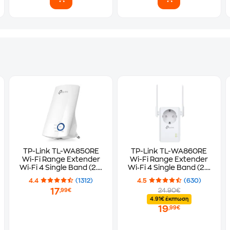
TP-Link TL-WA850RE
TP-Link TL-WA860RE
Wi-Fi Range Extender
Wi-Fi Range Extender
Wi‑Fi 4 Single Band (2.4
Wi‑Fi 4 Single Band (2.4
GHz) 300 Mbps
GHz) 300 Mbps
4.4
(1312)
4.5
(630)
17
24.90€
,99€
4.91€ έκπτωση
19
,99€