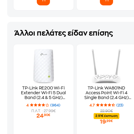
Άλλοι πελάτες είδαν επίσης
TP-Link RE200 Wi-Fi
TP-Link WA801ND
Extender Wi-Fi 5 Dual
Access Point Wi-Fi 4
Band (2.4 & 5 GHz)
Single Band (2.4 GHz)
600Mbps
300Mbps
4
(964)
4.7
(23)
Π.Λ.Τ. : 27.99€
22.90€
24
,90€
2.91€ έκπτωση
19
,99€