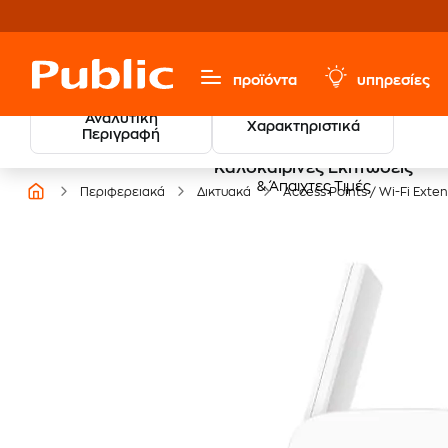
προϊόντα
υπηρεσίες
Αναλυτική
Χαρακτηριστικά
Περιγραφή
Καλοκαιρινές Εκπτώσεις
& Άπαιχτες Τιμές
Περιφερειακά
Δικτυακά
Access Points / Wi-Fi Exte