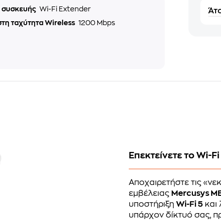
ς συσκευής
Wi-Fi Extender
Άτο
τη ταχύτητα Wireless
1200 Mbps
Επεκτείνετε το Wi-F
Αποχαιρετήστε τις «νεκ
εμβέλειας
Mercusys ME
υποστήριξη
Wi-Fi 5
και 
υπάρχον δίκτυό σας, 