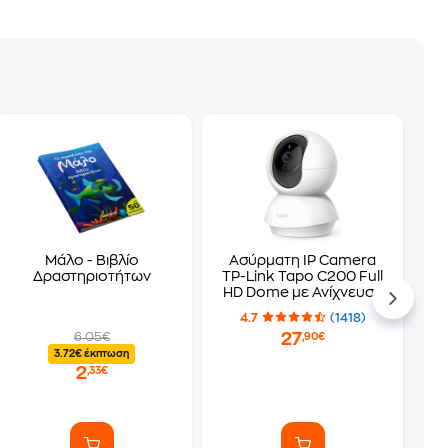
Μάλο - Βιβλίο
Ασύρματη IP Camera
Δραστηριοτήτων
TP-Link Tapo C200 Full
HD Dome με Ανίχνευση
κίνησης
4.7
(1418)
27
6.05€
,90€
3.72€ έκπτωση
2
,33€