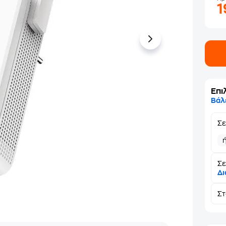
Επι
Βάλ
Σ
Σε
Δι
Σ