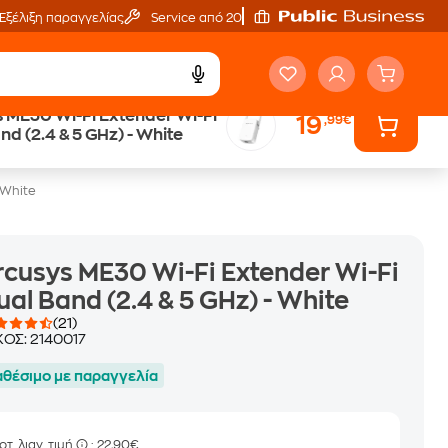
Εξέλιξη παραγγελίας
Service από 20'
 ME30 Wi-Fi Extender Wi-Fi
19
,99€
Άτοκες Δόσεις
nd (2.4 & 5 GHz) - White
χωρίς κάρτα
 White
cusys ME30 Wi-Fi Extender Wi-Fi
ual Band (2.4 & 5 GHz) - White
(21)
ΚΟΣ:
2140017
αθέσιμο με παραγγελία
οτ. λιαν. τιμή
: 22,90€