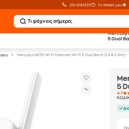
210 8181333
Το Wallet μου
Mercusys
Δωρεάν BoxNow
Public επιστροφή €
5 Dual Ba
για 1 χρόνο!
κέρδος σε κάθε αγορά
Mercusys ME30 Wi-Fi Extender Wi-Fi 5 Dual Band (2.4 & 5 GHz) -
nders
Mer
5 D
4.7
ΚΩΔΙ
Δι
Πρ