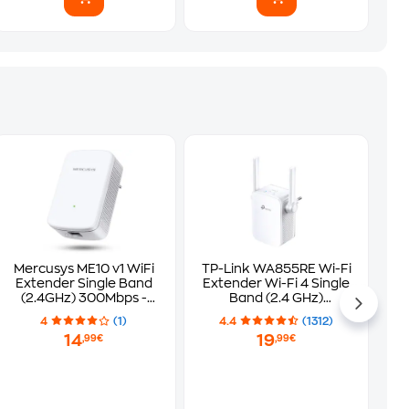
Mercusys ME10 v1 WiFi
TP-Link WA855RE Wi-Fi
Extender Single Band
Extender Wi-Fi 4 Single
(2.4GHz) 300Mbps -
Band (2.4 GHz)
Λευκό
300Mbps
4
(1)
4.4
(1312)
14
19
,99€
,99€