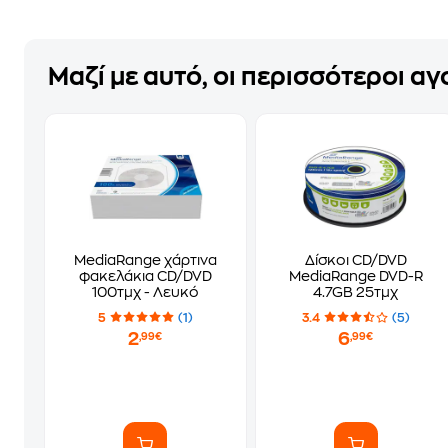
Μαζί με αυτό, οι περισσότεροι α
MediaRange χάρτινα
Δίσκοι CD/DVD
φακελάκια CD/DVD
MediaRange DVD-R
100τμχ - Λευκό
4.7GB 25τμχ
5
(1)
3.4
(5)
2
6
,99€
,99€