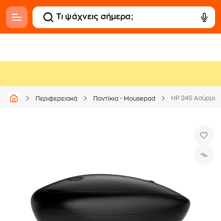
HP 245 Ασύρματο
Περιφερειακά
Ποντίκια - Mousepad