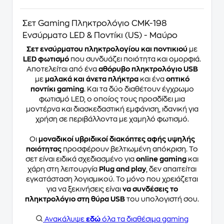
Σετ Gaming Πληκτρολόγιο CMK-198
Ενσύρματο LED & Ποντίκι (US) - Μαύρο
Σετ ενσύρματου πληκτρολογίου και ποντικιού
με
LED φωτισμό
που συνδυάζει ποιότητα και ομορφιά.
Αποτελείται από ένα
αθόρυβο πληκτρολόγιο USB
με
μαλακά και άνετα πλήκτρα
και ένα
οπτικό
ποντίκι gaming
. Και τα δύο διαθέτουν έγχρωμο
φωτισμό LED, ο οποίος τους προσδίδει μια
μοντέρνα και διασκεδαστική εμφάνιση, ιδανική για
χρήση σε περιβάλλοντα με χαμηλό φωτισμό.
Οι
μοναδικοί υβριδικοί διακόπτες αφής υψηλής
ποιότητας
προσφέρουν βελτιωμένη απόκριση. Το
σετ είναι ειδικά σχεδιασμένο για
online gaming
και
χάρη στη λειτουργία
Plug and play
, δεν απαιτείται
εγκατάσταση λογισμικού. Το μόνο που χρειάζεται
για να ξεκινήσεις είναι
να συνδέσεις το
πληκτρολόγιο στη θύρα USB
του υπολογιστή σου.
Ανακάλυψε
εδώ
όλα τα διαθέσιμα gaming