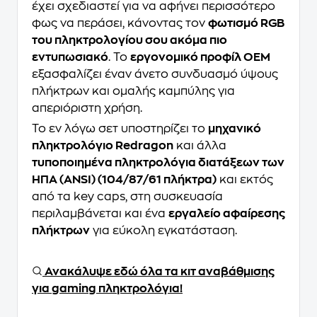
έχει σχεδιαστεί για να αφήνει περισσότερο
φως να περάσει, κάνοντας τον
φωτισμό RGB
του πληκτρολογίου σου ακόμα πιο
εντυπωσιακό
. Το
εργονομικό προφίλ OEM
εξασφαλίζει έναν άνετο συνδυασμό ύψους
πλήκτρων και ομαλής καμπύλης για
απεριόριστη χρήση.
Το εν λόγω σετ υποστηρίζει το
μηχανικό
πληκτρολόγιο Redragon
και άλλα
τυποποιημένα πληκτρολόγια διατάξεων των
ΗΠΑ (ANSI) (104/87/61 πλήκτρα)
και εκτός
από τα key caps, στη συσκευασία
περιλαμβάνεται και ένα
εργαλείο αφαίρεσης
πλήκτρων
για εύκολη εγκατάσταση.
Ανακάλυψε εδώ όλα τα κιτ αναβάθμισης
για gaming πληκτρολόγια!