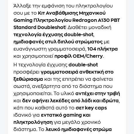
Άλλαξε την εμφάνιση του πληκτρολογίου
σου με το
Κιτ Αναβάθμισης Μηχανικού
Gaming Πληκτρολογίου Redragon A130 PBT
Standard Doubleshot
! Διαθέτει μοναδική
τεχνολογία έγχυσης double-shot
,
ημιδιαφανές στυλ διπλού στρώματος
με
ευανάγνωστη γραμματοσειρά,
104 πλήκτρα
και χρησιμοποιεί
προφίλ OEM/Cherry
.
Η τεχνολογία έγχυσης
double-shot
προσφέρει
γραμματοσειρά ανθεκτική στο
ξεθώριασμα
και της επιτρέπει να φαίνεται
σωστά, ανεξάρτητα από το διάστημα που
χρησιμοποιείται. Το υλικό
αντέχει στην τριβή
και
δεν αφήνει λεκέδες από λάδι και ιδρώτα
,
κάτι που καθιστά αυτό το
σετ key caps
ιδανικό για
εντατικό gaming και
πληκτρολόγηση
για μεγάλο χρονικό
διάστημα. Το
λευκό ημιδιαφανές στρώμα