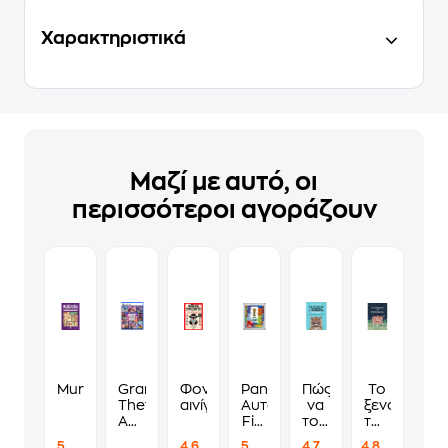
Χαρακτηριστικά
Μαζί με αυτό, οι
περισσότεροι αγοράζουν
Murdoku
Grand
Φονικά
Panini
Πώς
Το
Theft
αινίγματα
Αυτοκόλλητα
να
ξενοδοχείο
Auto
Fifa
τους
των
VI
World
λες
συναισθημ
5
4.6
5
4.7
4.8