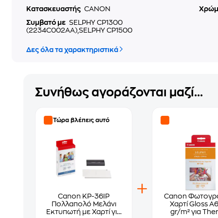
Κατασκευαστής
CANON
Χρώ
Συμβατό με
SELPHY CP1300
(2234C002AA),SELPHY CP1500
Δες όλα τα χαρακτηριστικά
Συνήθως αγοράζονται μαζί...
Τώρα βλέπεις αυτό
Canon KP-36IP
Canon Φωτογρ
Πολλαπολό Μελάνι
Χαρτί Gloss A6
Εκτυπωτή με Χαρτί για
gr/m² για The