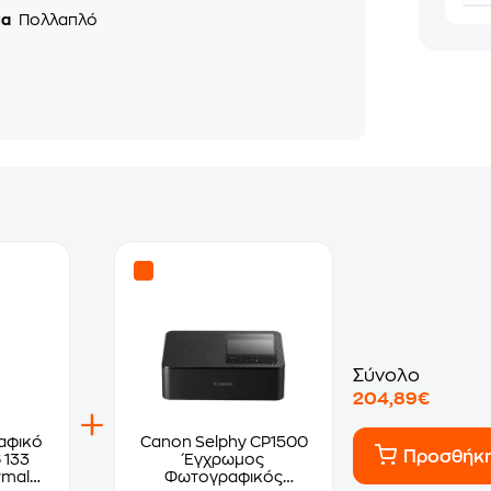
μα
Πολλαπλό
Σύνολο
204,89€
αφικό
Canon Selphy CP1500
Προσθήκ
 133
Έγχρωμος
rmal
Φωτογραφικός