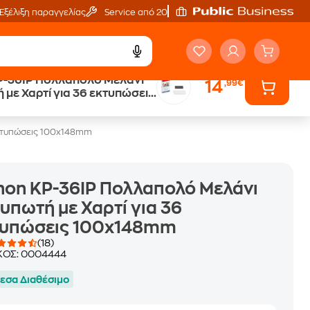
Εξέλιξη παραγγελίας
Service από 20'
P-36IP Πολλαπολό Μελάνι
14
,99€
Άτοκες Δόσεις
 με Χαρτί για 36 εκτυπώσεις
χωρίς κάρτα
8mm
εκτυπώσεις 100x148mm
on KP-36IP Πολλαπολό Μελάνι
υπωτή με Χαρτί για 36
τυπώσεις 100x148mm
(18)
ΚΟΣ:
0004444
εσα Διαθέσιμο