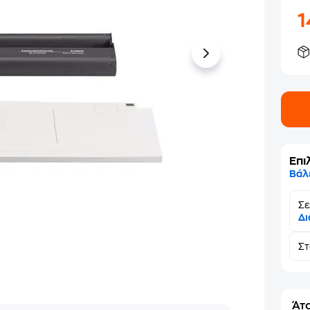
Επι
Βάλ
Σε
Δι
Σ
Άτο