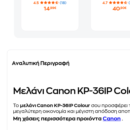
36 εκτυπώσεις
Εκτυπωτές 108
4.5
(18)
4.7
100x148mm
14
40
,99€
,90€
Αναλυτική Περιγραφή
Μελάνι Canon KP-36IP Col
Το
μελάνι Canon KP-36IP Colour
σου προσφέρει τ
μεγαλύτερη οικονομία και μέγιστη απόδοση αποτε
Μη χάσεις περισσότερα προιόντα
Canon
.