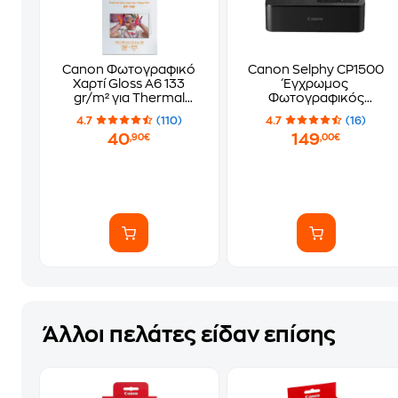
Canon Φωτογραφικό
Canon Selphy CP1500
Χαρτί Gloss A6 133
Έγχρωμος
gr/m² για Thermal
Φωτογραφικός
Εκτυπωτές 108 φύλλα
Εκτυπωτής Thermal
4.7
(110)
4.7
(16)
Photo με WiFi - Μαύρο
40
149
,90€
,00€
(5539C008AA)
Άλλοι πελάτες είδαν επίσης