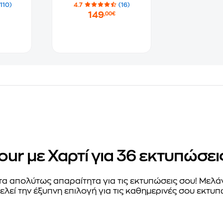
 φύλλα
Εκτυπωτής Thermal
(110)
4.7
(16)
Photo με WiFi - Μαύρο
149
,00€
(5539C008AA)
our με Χαρτί για 36 εκτυπώσ
α απολύτως απαραίτητα για τις εκτυπώσεις σου! Μελάνι
λεί την έξυπνη επιλογή για τις καθημερινές σου εκτυπ