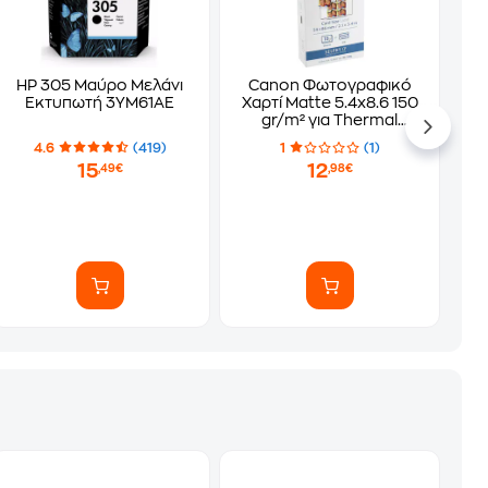
HP 305 Μαύρο Μελάνι
Canon Φωτογραφικό
Εκτυπωτή 3YM61AE
Χαρτί Matte 5.4x8.6 150
gr/m² για Thermal
Εκτυπωτές 18 φύλλα
4.6
(419)
1
(1)
15
12
,49€
,98€