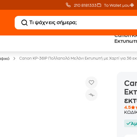
210 8181333
Το Wallet μου
Canon K
Δωρεάν BoxNow
Public επιστροφή €
Εκτυπωτή
για 1 χρόνο!
κέρδος σε κάθε αγορά
100x14
Canon KP-36IP Πολλαπολό Μελάνι Εκτυπωτή με Χαρτί για 36 
αφικό
Can
Εκτ
εκ
4.5
ΚΩΔΙ
Άμ