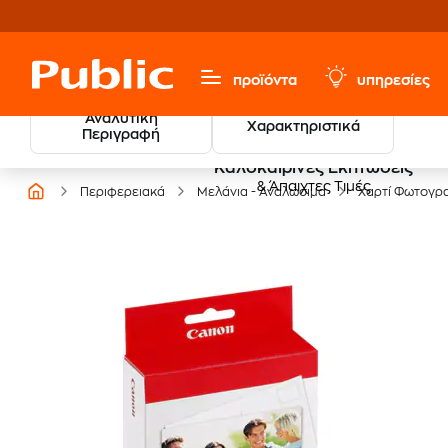
προϊόντα
υπηρεσίες
Αναλυτική
Χαρακτηριστικά
Περιγραφή
Καλοκαιρινές Εκπτώσεις
& Άπαιχτες Τιμές
Περιφερειακά
Μελάνια - Αναλώσιμα
Χαρτί Φωτογρ