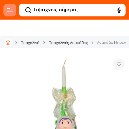
Λαμπάδα Μπρελόκ
Πασχαλινά
Πασχαλινές Λαμπάδες