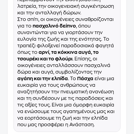
λατρεία, την οικογενειακή συγκέντρωση
και την ανταλλαγή δώρων.
Στο σπίτι, οι οικογένειες συναθροίζονται
για το
πασχαλινό δείπνο
, όπου
συναντώνται για να γιορτάσουν την
ευλογία της ζωής και της ενότητας. Το
τραπέζι φιλοξενεί παραδοσιακά φαγητά
όπως το
αρνί, τα κόκκινα αυγά, το
τσουρέκι και το φλούρι
. Επίσης, οι
οικογένειες ανταλλάσσουν πασχαλινά
δώρα και αυγά, συμβολίζοντας την
αγάπη και την ελπίδα
. Το
Πάσχα
είναι μια
ευκαιρία για τους ανθρώπους να
αναζητήσουν την πνευματική ανανέωση
και τη συνδέσουν με τις παραδόσεις και
τις αξίες τους. Είναι μια όμορφη ευκαιρία
να ενώσουμε τους αγαπημένους μας και
να εορτάσουμε τη ζωή και την ελπίδα
που μας προσφέρει η Ανάσταση.