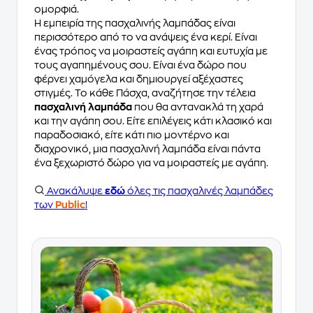
ομορφιά.
Η εμπειρία της πασχαλινής λαμπάδας είναι
περισσότερο από το να ανάψεις ένα κερί. Είναι
ένας τρόπος να μοιραστείς αγάπη και ευτυχία με
τους αγαπημένους σου. Είναι ένα δώρο που
φέρνει χαμόγελα και δημιουργεί αξέχαστες
στιγμές. Το κάθε Πάσχα, αναζήτησε την τέλεια
πασχαλινή λαμπάδα
που θα αντανακλά τη χαρά
και την αγάπη σου. Είτε επιλέγεις κάτι κλασικό και
παραδοσιακό, είτε κάτι πιο μοντέρνο και
διαχρονικό, μια πασχαλινή λαμπάδα είναι πάντα
ένα ξεχωριστό δώρο για να μοιραστείς με αγάπη.
Ανακάλυψε
εδώ
όλες τις πασχαλινές λαμπάδες
των
Public
!