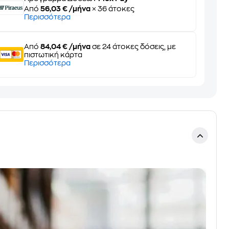
Από
56,03 € /μήνα
× 36 άτοκες
Περισσότερα
Από
84,04 € /μήνα
σε 24 άτοκες δόσεις, με
πιστωτική κάρτα
Περισσότερα