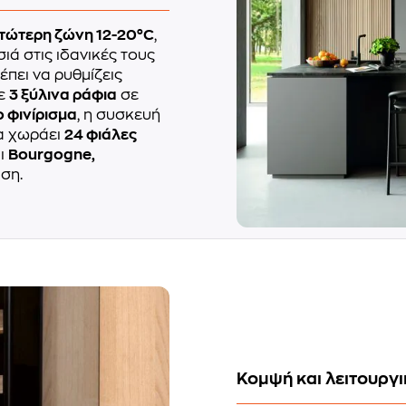
τώτερη ζώνη 12-20°C
,
σιά στις ιδανικές τους
έπει να ρυθμίζεις
Με
3 ξύλινα ράφια
σε
 φινίρισμα
, η συσκευή
βα χωράει
24 φιάλες
αι
Bourgogne,
ση.
Κομψή και λειτουργ