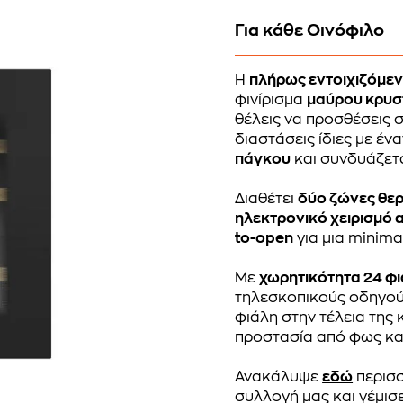
Για κάθε Οινόφιλο
Η
πλήρως εντοιχιζόμεν
φινίρισμα
μαύρου κρυ
θέλεις να προσθέσεις σ
διαστάσεις ίδιες με έ
πάγκου
και συνδυάζετα
Διαθέτει
δύο ζώνες θε
ηλεκτρονικό χειρισμό 
to-open
για μια minimal
Με
χωρητικότητα 24 φ
τηλεσκοπικούς οδηγούς
φιάλη στην τέλεια της
προστασία από φως και
Ανακάλυψε
εδώ
περισσ
συλλογή μας και γέμισ