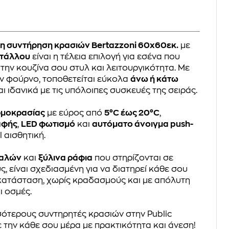
η συντήρηση κρασιών Bertazzoni 60x60εκ.
με
στάλλου
είναι η τέλεια επιλογή για εσένα που
την κουζίνα σου στυλ και λειτουργικότητα. Με
ναν φούρνο, τοποθετείται εύκολα
άνω ή κάτω
ι ιδανικά με τις υπόλοιπες συσκευές της σειράς.
ρμοκρασίας
με εύρος από
5°C έως 20°C
,
αφής
,
LED φωτισμό
και
αυτόματο άνοιγμα push-
 αισθητική.
ιαλών
και
ξύλινα ράφια
που στηρίζονται σε
, είναι σχεδιασμένη για να διατηρεί κάθε σου
 κατάσταση, χωρίς κραδασμούς και με απόλυτη
 οσμές.
ότερους συντηρητές κρασιών στην Public
ε την κάθε σου μέρα με πρακτικότητα και άνεση!