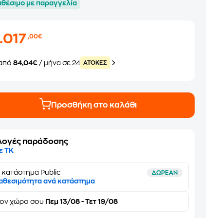
αθέσιμο με παραγγελία
.017
,00€
από
84,04€
/ μήνα σε 24
ATOKEΣ
Προσθήκη στο καλάθι
λογές παράδοσης
ε ΤΚ
 κατάστημα Public
ΔΩΡΕΑΝ
αθεσιμότητα ανά κατάστημα
τον
χώρο σου
Πεμ 13/08 - Τετ 19/08