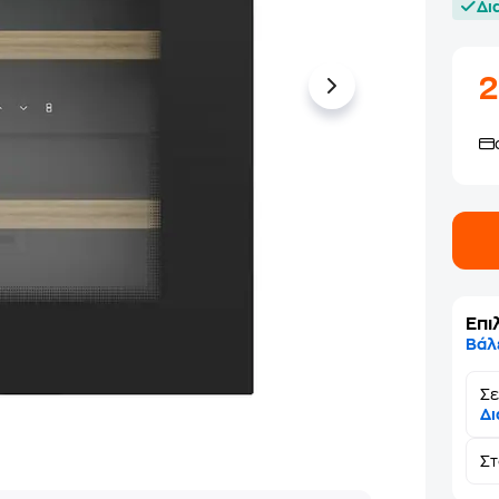
Δι
2
Επι
Βάλ
Σε
Δι
Σ