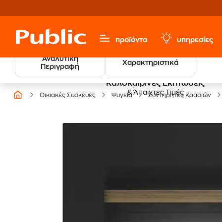
προϊόντα
υπηρεσίες
Αναλυτική
Χαρακτηριστικά
Περιγραφή
Καλοκαιρινές Εκπτώσεις
& Άπαιχτες Τιμές
Οικιακές Συσκευές
Ψυγεία
Συντηρητές Κρασιών