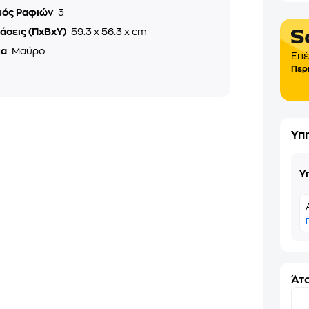
μός Ραφιών
3
άσεις (ΠxΒxΥ)
59.3 x 56.3 x cm
μα
Μαύρο
Επέ
Περ
Υπ
Υ
Άτο