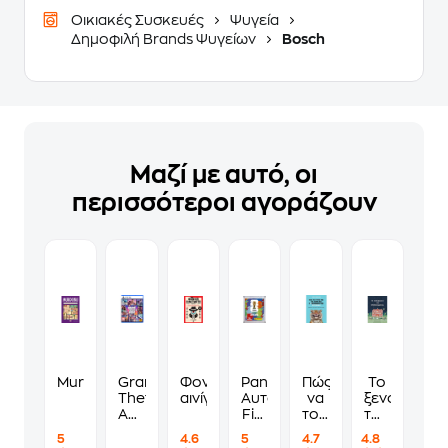
Οικιακές Συσκευές
Ψυγεία
Δημοφιλή Brands Ψυγείων
Bosch
Μαζί με αυτό, οι
περισσότεροι αγοράζουν
Murdoku
Grand
Φονικά
Panini
Πώς
Το
Theft
αινίγματα
Αυτοκόλλητα
να
ξενοδοχείο
Auto
Fifa
τους
των
VI
World
λες
συναισθημ
5
4.6
5
4.7
4.8
Standard
Cup
να