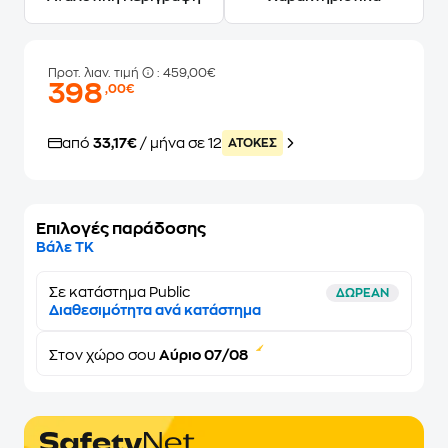
Προτ. λιαν. τιμή
: 459,00€
398
,00€
από
33,17€
/ μήνα σε 12
ATOKEΣ
Επιλογές παράδοσης
Βάλε ΤΚ
Σε κατάστημα Public
ΔΩΡΕΑΝ
Διαθεσιμότητα ανά κατάστημα
Στον
χώρο σου
Αύριο 07/08