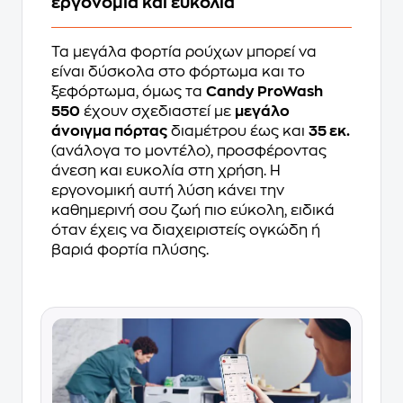
εργονομία και ευκολία
Τα μεγάλα φορτία ρούχων μπορεί να
είναι δύσκολα στο φόρτωμα και το
ξεφόρτωμα, όμως τα
Candy ProWash
550
έχουν σχεδιαστεί με
μεγάλο
άνοιγμα πόρτας
διαμέτρου έως και
35 εκ.
(ανάλογα το μοντέλο), προσφέροντας
άνεση και ευκολία στη χρήση. Η
εργονομική αυτή λύση κάνει την
καθημερινή σου ζωή πιο εύκολη, ειδικά
όταν έχεις να διαχειριστείς ογκώδη ή
βαριά φορτία πλύσης.