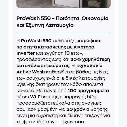
ProWash 550 – Ποιότητα, Οικονομία
και Έξυπνη Λειτουργία
Η
ProWash 550
συνδυάζει
κορυφαία
ποιότητα κατασκευής
με
κινητήρα
Inverter
και εγγύηση 10 ετών,
προσφέροντας έως και
20% χαμηλότερη
κατανάλωση ρεύματος
. Η
τεχνολογία
Active Wash
καθαρίζει σε βάθος τις ίνες
των ρούχων, ενώ οι ειδικές λειτουργίες
υγιεινής διατηρούν τον κάδο απόλυτα
καθαρό. Με πάνω από
100 προγράμματα
μέσω
Wi-Fi
και της εφαρμογής hOn,
προσαρμόζεται εύκολα στις ανάγκες
σου. Δοκιμασμένη για
20 χρόνια
χρήσης,
είναι μια αξιόπιστη και έξυπνη επιλογή για
τη φροντίδα των ρούχων σου.