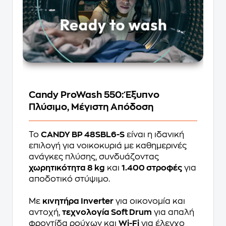
Candy ProWash 550: Έξυπνο
Πλύσιμο, Μέγιστη Απόδοση
Το
CANDY BP 48SBL6-S
είναι η ιδανική
επιλογή για νοικοκυριά με καθημερινές
ανάγκες πλύσης, συνδυάζοντας
χωρητικότητα 8 kg
και
1.400 στροφές
για
αποδοτικό στύψιμο.
Με
κινητήρα Inverter
για οικονομία και
αντοχή,
τεχνολογία Soft Drum
για απαλή
φροντίδα ρούχων και
Wi-Fi
για έλεγχο