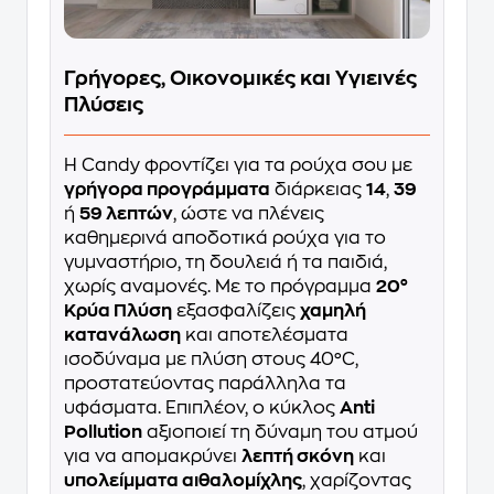
Γρήγορες, Οικονομικές και Υγιεινές
Πλύσεις
Η Candy φροντίζει για τα ρούχα σου με
γρήγορα προγράμματα
διάρκειας
14
,
39
ή
59 λεπτών
, ώστε να πλένεις
καθημερινά αποδοτικά ρούχα για το
γυμναστήριο, τη δουλειά ή τα παιδιά,
χωρίς αναμονές. Με το πρόγραμμα
20°
Κρύα Πλύση
εξασφαλίζεις
χαμηλή
κατανάλωση
και αποτελέσματα
ισοδύναμα με πλύση στους 40°C,
προστατεύοντας παράλληλα τα
υφάσματα. Επιπλέον, ο κύκλος
Anti
Pollution
αξιοποιεί τη δύναμη του ατμού
για να απομακρύνει
λεπτή σκόνη
και
υπολείμματα αιθαλομίχλης
, χαρίζοντας