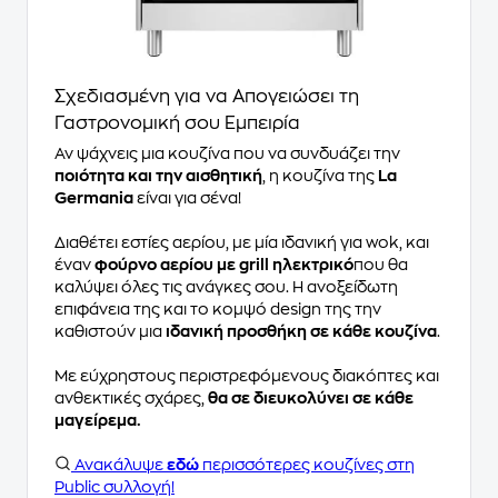
Σχεδιασμένη για να Απογειώσει τη
Γαστρονομική σου Εμπειρία
Αν ψάχνεις μια κουζίνα που να συνδυάζει την
ποιότητα και την αισθητική
, η κουζίνα της
La
Germania
είναι για σένα!
Διαθέτει εστίες αερίου, με μία ιδανική για wok, και
έναν
φούρνο αερίου με grill ηλεκτρικό
που θα
καλύψει όλες τις ανάγκες σου. Η ανοξείδωτη
επιφάνεια της και το κομψό design της την
καθιστούν μια
ιδανική προσθήκη σε κάθε κουζίνα
.
Με εύχρηστους περιστρεφόμενους διακόπτες και
ανθεκτικές σχάρες,
θα σε διευκολύνει σε κάθε
μαγείρεμα.
Ανακάλυψε
εδώ
περισσότερες κουζίνες στη
Public συλλογή!