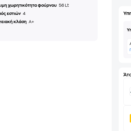
ιμη χωρητικότητα φούρνου
56 Lt
Υπ
μός εστιών
4
γειακή κλάση
A+
Υ
Άτο