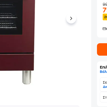
9
2
Επι
Βάλ
Σε
Δι
Σ