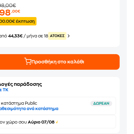
98,00€
798
,00€
00.00€ έκπτωση
από
44,33€
/ μήνα σε 18
ATOKEΣ
Προσθήκη στο καλάθι
λογές παράδοσης
ε ΤΚ
 κατάστημα Public
ΔΩΡΕΑΝ
αθεσιμότητα ανά κατάστημα
τον
χώρο σου
Αύριο 07/08