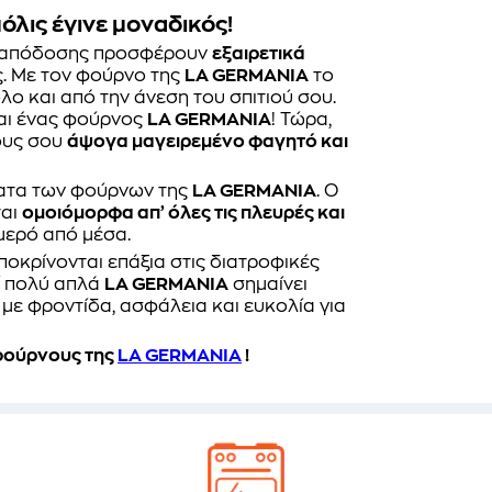
όλις έγινε μοναδικός!
απόδοσης προσφέρουν
εξαιρετικά
. Με τον φούρνο της
LA GERMANIA
το
λο και από την άνεση του σπιτιού σου.
και ένας φούρνος
LA GERMANIA
! Τώρα,
λους σου
άψογα μαγειρεμένο φαγητό και
ματα των φούρνων της
LA GERMANIA
. Ο
ται
ομοιόμορφα απ’ όλες τις πλευρές και
μερό από μέσα.
ποκρίνονται επάξια στις διατροφικές
τί πολύ απλά
LA GERMANIA
σημαίνει
με φροντίδα, ασφάλεια και ευκολία για
φούρνους
της
LA GERMANIA
!