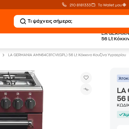
210 8181333
Το Wallet μου
LA GERMAN
20 € Public επιστροφή
Άτοκες Δόσεις
56 Lt Κόκκι
με Snappi
χωρίς κάρτα
LA GERMANIA AMN64C81CVI(GPL) 56 Lt Κόκκινο Κουζίνα Υγραερίου
Άτοκ
LA
56 
ΚΩΔΙ
Άμ