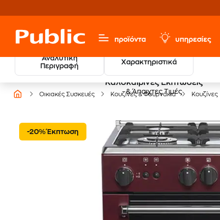
προϊόντα
υπηρεσίες
Αναλυτική
Χαρακτηριστικά
Περιγραφή
Καλοκαιρινές Εκπτώσεις
& Άπαιχτες Τιμές
Οικιακές Συσκευές
Κουζίνες & Φουρνάκια
Κουζίνες
-20% Έκπτωση