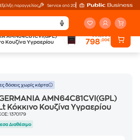
Εξέλιξη παραγγελίας
Service από 20'
998,00€
IA AMN64C81CVI(GPL)
798
,00€
Public επιστροφή €
νο Κουζίνα Υγραερίου
κέρδος σε κάθε αγορά
ες δόσεις χωρίς κάρτα
 GERMANIA AMN64C81CVI(GPL)
Lt Κόκκινο Κουζίνα Υγραερίου
ΚΟΣ:
1370179
εσα Διαθέσιμο