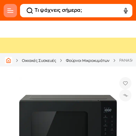
PANASON
Οικιακές Συσκευές
Φούρνοι Μικροκυμάτων