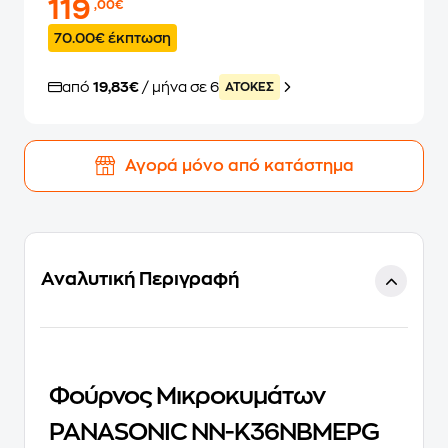
119
,00€
70.00€ έκπτωση
από
19,83€
/ μήνα σε 6
ATOKEΣ
Αγορά μόνο από κατάστημα
Αναλυτική Περιγραφή
Φούρνος Μικροκυμάτων
PANASONIC ΝΝ-Κ36NBMEPG