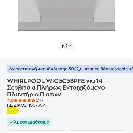
12
Δωροεπιταγή Ανακύκλωσης 30€
Άτοκες δόσεις χωρίς κ
WHIRLPOOL WIC3C33PFE για 14
Σερβίτσια Πλήρως Εντοιχιζόμενο
Πλυντήριο Πιάτων
4.6
(31)
ΚΩΔΙΚΟΣ:
1567654
Άμεσα Διαθέσιμο