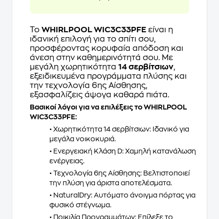
Το
WHIRLPOOL WIC3C33PFE
είναι η
ιδανική επιλογή για το σπίτι σου,
προσφέροντας κορυφαία απόδοση και
άνεση στην καθημερινότητά σου. Με
μεγάλη χωρητικότητα
14 σερβίτσιων
,
εξειδικευμένα προγράμματα πλύσης και
την τεχνολογία 6ης Αίσθησης,
εξασφαλίζεις άψογα καθαρά πιάτα.
Βασικοί λόγοι για να επιλέξεις το WHIRLPOOL
WIC3C33PFE:
• Χωρητικότητα 14 σερβίτσιων: Ιδανικό για
μεγάλα νοικοκυριά.
• Ενεργειακή Κλάση D: Χαμηλή κατανάλωση
ενέργειας.
• Τεχνολογία 6ης Αίσθησης: Βελτιστοποιεί
την πλύση για άριστα αποτελέσματα.
• NaturalDry: Αυτόματο άνοιγμα πόρτας για
φυσικό στέγνωμα.
• Ποικιλία Προγραμμάτων: Επίλεξε το