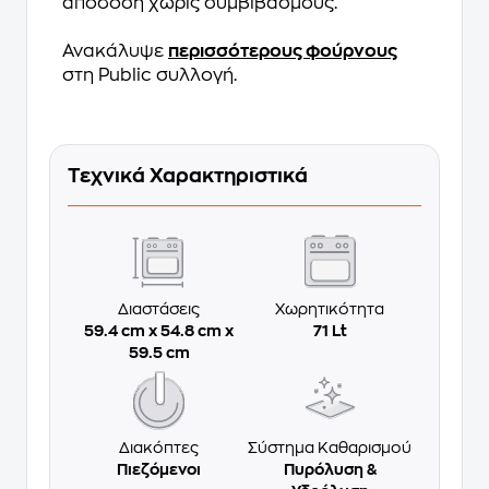
απόδοση χωρίς συμβιβασμούς.
Ανακάλυψε
περισσότερους φούρνους
στη Public συλλογή.
Τεχνικά Χαρακτηριστικά
Διαστάσεις
Χωρητικότητα
59.4 cm x 54.8 cm x
71 Lt
59.5 cm
Διακόπτες
Σύστημα Καθαρισμού
Πιεζόμενοι
Πυρόλυση &