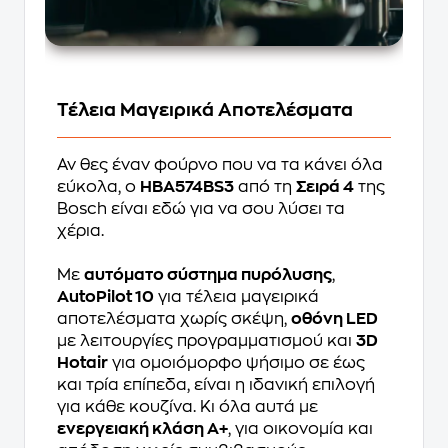
Τέλεια Μαγειρικά Αποτελέσματα
Αν θες έναν φούρνο που να τα κάνει όλα
εύκολα, ο
HBA574BS3
από τη
Σειρά 4
της
Bosch είναι εδώ για να σου λύσει τα
χέρια.
Με
αυτόματο σύστημα πυρόλυσης
,
AutoPilot 10
για τέλεια μαγειρικά
αποτελέσματα χωρίς σκέψη,
οθόνη LED
με λειτουργίες προγραμματισμού και
3D
Hotair
για ομοιόμορφο ψήσιμο σε έως
και τρία επίπεδα, είναι η ιδανική επιλογή
για κάθε κουζίνα. Κι όλα αυτά με
ενεργειακή κλάση A+
, για οικονομία και