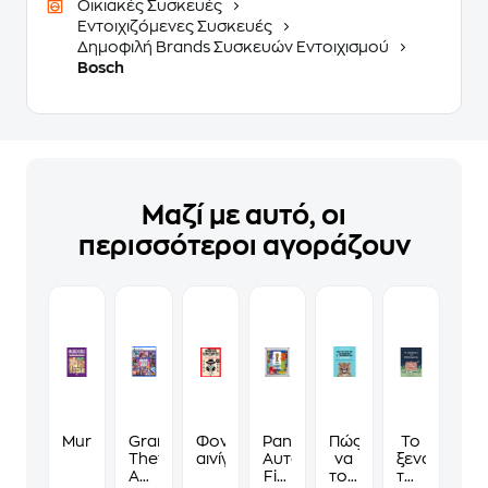
Οικιακές Συσκευές
Εντοιχιζόμενες Συσκευές
Δημοφιλή Brands Συσκευών Εντοιχισμού
Bosch
Μαζί με αυτό, οι
περισσότεροι αγοράζουν
Murdoku
Grand
Φονικά
Panini
Πώς
Το
Theft
αινίγματα
Αυτοκόλλητα
να
ξενοδοχείο
Auto
Fifa
τους
των