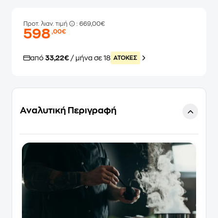
Προτ. λιαν. τιμή
: 669,00€
598
,00€
από
33,22€
/ μήνα σε 18
ATOKEΣ
Αναλυτική Περιγραφή