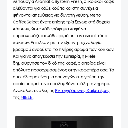
λειτουργία Aromatic System Fresh, οι κόκκοι καφέ
αλέθονται για κάθε κούπα και στη συνέχεια
ψήνονται απευθείας για δυνατή γεύση. Με το
CoffeeSelect έχετε επίσης τρία ξεχωριστά δοχεία
κόκκων, ώστε κάθε ρόφημα καφέ να
παρασκευάζεται κάθε φορά με τον σωστό τύπο
κόκκων. Επιπλέον, με την έξυπνη τεχνολογία
βρασμού αναδύεται το πλήρες άρωμα των κόκκων.
Και για να απογειώσει την εμπειρία, η Miele
δημιούργησε τον δικό της καφέ, ο οποίος είναι
απόλυτα προσαρμοσμένος στην καφετιέρα σας. Το
αποτέλεσμα είναι μια ασυναγώνιστη γεύση την
οποία μπορείτε να απολαμβάνετε όλη την ημέρα.
Ανακαλύψτε όλες τις
Εντοιχιζόμενες Καφετιέρες
της
MIELE
!