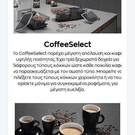
CoffeeSelect
Το CoffeeSelect παρέχει μέγιστη απόλαυση και καφέ
υψηλής ποιότητας. Έχει τρία ξεχωριστά δοχεία για
διάφορους τύπους κόκκων ώστε κάθε ποικιλία καφέ
να παρασκευάζεται με τον σωστό τύπο. Μπορείτε να
επιλέξετε τους τύπους κόκκων χειροκίνητα ή να τους
ορίσετε μόνιμα για συγκεκριμένα ροφήματα, για
μέγιστη ευελιξία.