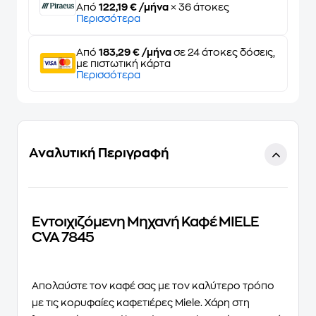
Από
122,19 € /μήνα
× 36 άτοκες
Περισσότερα
Από
183,29 € /μήνα
σε 24 άτοκες δόσεις,
με πιστωτική κάρτα
Περισσότερα
Αναλυτική Περιγραφή
Εντοιχιζόμενη Μηχανή Καφέ MIELE
CVA 7845
Απολαύστε τον καφέ σας με τον καλύτερο τρόπο
με τις κορυφαίες καφετιέρες Miele. Χάρη στη