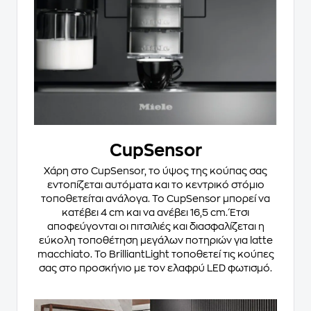
CupSensor
Χάρη στο CupSensor, το ύψος της κούπας σας
εντοπίζεται αυτόματα και το κεντρικό στόμιο
τοποθετείται ανάλογα. Το CupSensor μπορεί να
κατέβει 4 cm και να ανέβει 16,5 cm. Έτσι
αποφεύγονται οι πιτσιλιές και διασφαλίζεται η
εύκολη τοποθέτηση μεγάλων ποτηριών για latte
macchiato. Το BrilliantLight τοποθετεί τις κούπες
σας στο προσκήνιο με τον ελαφρύ LED φωτισμό.