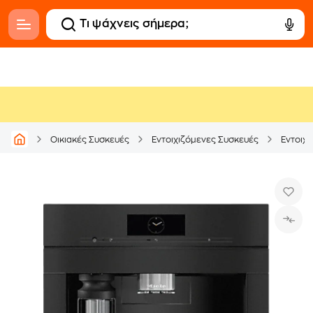
Οικιακές Συσκευές
Εντοιχιζόμενες Συσκευές
Εντοιχ