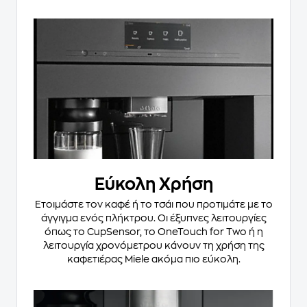
Εύκολη Χρήση
Ετοιμάστε τον καφέ ή το τσάι που προτιμάτε με το
άγγιγμα ενός πλήκτρου. Οι έξυπνες λειτουργίες
όπως το CupSensor, το OneTouch for Two ή η
λειτουργία χρονόμετρου κάνουν τη χρήση της
καφετιέρας Miele ακόμα πιο εύκολη.