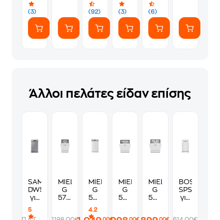
(7
ευγενικά
Αυτοκόλλητα)
(3)
(92)
(3)
(6)
Άλλοι πελάτες είδαν επίσης
SAMSUNG
MIELE
MIELE
MIELE
MIELE
BOSCH
DW50DG450FSRLE
G
G
G
G
SPS2HKW5
για
5740
5540
5611
5611
για
10
SC
SCi
SC
SCi
10
5
4.2
Σερβίτσια
SL
SL
Active
Active
Σερβίτσια
Π.Λ.Τ. :
1198.00€
614.00€
,00€
,00€
,00€