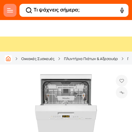
Οικιακές Συσκευές
Πλυντήρια Πιάτων & Αξεσουάρ
Πλ