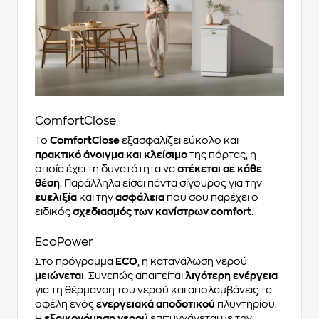
ComfortClose
Το
ComfortClose
εξασφαλίζει εύκολο και
πρακτικό άνοιγμα και κλείσιμο
της πόρτας, η
οποία έχει τη δυνατότητα να
στέκεται σε κάθε
θέση
. Παράλληλα είσαι πάντα σίγουρος για την
ευελιξία
και την
ασφάλεια
που σου παρέχει ο
ειδικός
σχεδιασμός των κανίστρων comfort
.
EcoPower
Στο πρόγραμμα
ECO
, η κατανάλωση νερού
μειώνεται
. Συνεπώς απαιτείται
λιγότερη ενέργεια
για τη θέρμανση του νερού και απολαμβάνεις τα
οφέλη ενός
ενεργειακά αποδοτικού
πλυντηρίου.
Η
εξοικονόμηση νερού
επιτυγχάνεται με την