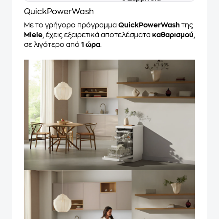
QuickPowerWash
Με το γρήγορο πρόγραμμα
QuickPowerWash
της
Miele
, έχεις εξαιρετικά αποτελέσματα
καθαρισμού
,
σε λιγότερο από
1 ώρα
.