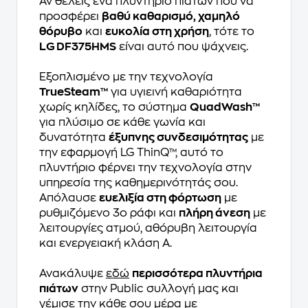
Αν θέλεις ένα πλυντήριο πιάτων που να
προσφέρει
βαθύ καθαρισμό, χαμηλό
θόρυβο
και
ευκολία στη χρήση
, τότε το
LG DF375HMS
είναι αυτό που ψάχνεις.
Εξοπλισμένο με την τεχνολογία
TrueSteam™
για υγιεινή καθαριότητα
χωρίς κηλίδες, το σύστημα
QuadWash™
για πλύσιμο σε κάθε γωνία και
δυνατότητα
έξυπνης συνδεσιμότητας
με
την εφαρμογή LG ThinQ™, αυτό το
πλυντήριο φέρνει την τεχνολογία στην
υπηρεσία της καθημερινότητάς σου.
Απόλαυσε
ευελιξία στη φόρτωση
με
ρυθμιζόμενο 3ο ράφι και
πλήρη άνεση
με
λειτουργίες ατμού, αθόρυβη λειτουργία
και ενεργειακή κλάση Α.
Ανακάλυψε
εδώ
περισσότερα πλυντήρια
πιάτων
στην Public συλλογή μας και
γέμισε την κάθε σου μέρα με