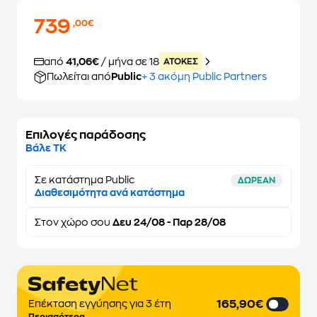
739
,00€
από
41,06€
/ μήνα σε 18
ATOKEΣ
Πωλείται από
Public
+ 3 ακόμη Public Partners
Επιλογές παράδοσης
Βάλε ΤΚ
Σε κατάστημα Public
ΔΩΡΕΑΝ
Διαθεσιμότητα ανά κατάστημα
Στον
χώρο σου
Δευ 24/08 - Παρ 28/08
165,90€
Επέκταση εγγύησης για 3 έτη