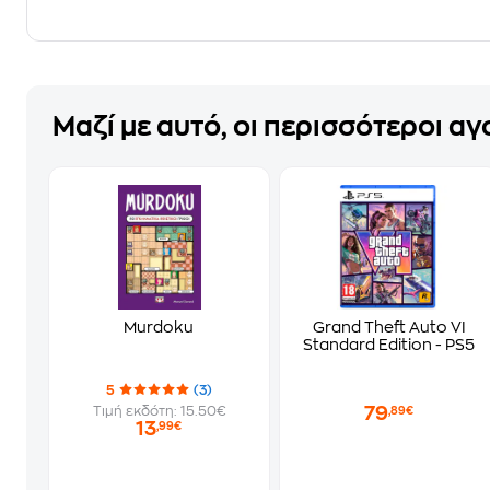
Μαζί με αυτό, οι περισσότεροι α
Murdoku
Grand Theft Auto VI
Standard Edition - PS5
5
(3)
79
Τιμή εκδότη: 15.50€
,89€
13
,99€