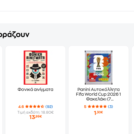
γοράζουν
Φονικά αινίγματα
Panini Αυτοκόλλητα
Fifa World Cup 2026 1
Φακελάκι (7
Αυτοκόλλητα)
4.6
(92)
5
(3)
1
Τιμή εκδότη: 18.80€
,30€
13
,99€