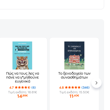
Πώς να τους λες να
Το ξενοδοχείο των
πάνε να γ*μηθούνε
συναισθημάτων
ευγενικά
4.7
(6)
4.8
(346)
Τιμή εκδότη: 16.61€
Τιμή εκδότη: 15.50€
14
11
,99€
,40€