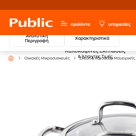
προϊόντα
υπηρεσίες
Αναλυτική
Χαρακτηριστικά
Περιγραφή
Καλοκαιρινές Εκπτώσεις
& Άπαιχτες Τιμές
Οικιακές Μικροσυσκευές
Σκεύη & Αξεσουάρ Μαγειρικής