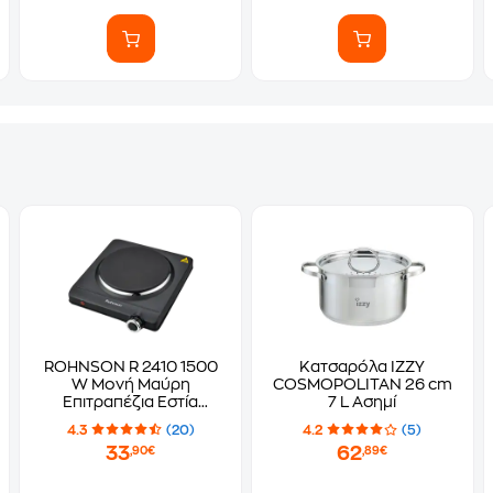
ROHNSON R 2410 1500
Κατσαρόλα IZZY
W Μονή Μαύρη
COSMOPOLITAN 26 cm
Επιτραπέζια Εστία
7 L Ασημί
Ηλεκτρική
4.3
(20)
4.2
(5)
33
62
,90€
,89€