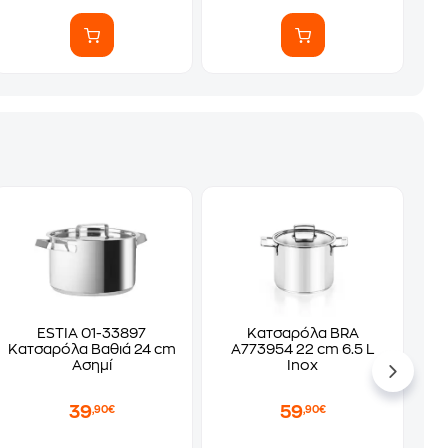
ESTIA 01-33897
Κατσαρόλα BRA
Κατσαρόλα Βαθιά 24 cm
A773954 22 cm 6.5 L
Ασημί
Inox
39
59
,90€
,90€