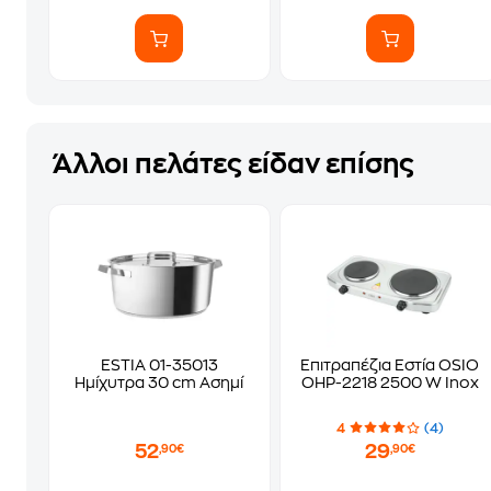
Άλλοι πελάτες είδαν επίσης
ESTIA 01-35013
Επιτραπέζια Εστία OSIO
Ημίχυτρα 30 cm Ασημί
OHP-2218 2500 W Inox
4
(4)
52
29
,90€
,90€