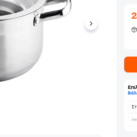
Επι
Βάλ
Σ
Μη