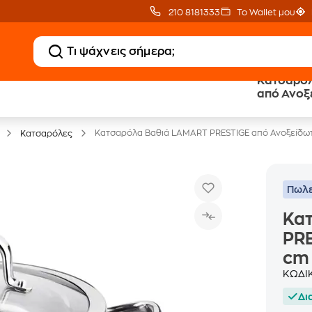
210 8181333
Το Wallet μου
Κατσαρόλ
Clearance
Δωρεάν Μεταφορικ
από Ανοξε
Μικροσυσκευών
με Public+ Delivery
Inox
Κατσαρόλα Βαθιά LAMART PRESTIGE από Ανοξείδωτο 
Κατσαρόλες
Πωλε
Κα
PRE
cm 
ΚΩΔΙ
Δι