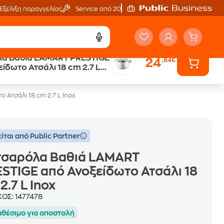
Εξέλιξη παραγγελίας
Service από 20'
α Βαθιά LAMART PRESTIGE
24
,64€
ά
Public επιστροφή €
ίδωτο Ατσάλι 18 cm 2.7 L
κέρδος σε κάθε αγορά
Ατσάλι 18 cm 2.7 L Inox
ίται από Public Partner
τσαρόλα Βαθιά LAMART
STIGE από Ανοξείδωτο Ατσάλι 18
2.7 L Inox
ΚΟΣ:
1477478
αθέσιμο για αποστολή