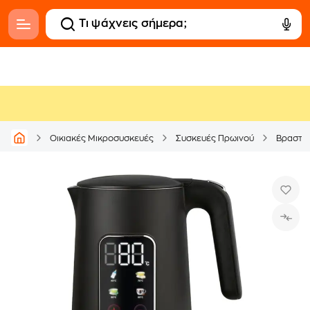
Οικιακές Μικροσυσκευές
Συσκευές Πρωινού
Βραστή