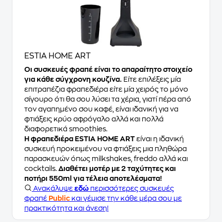
ESTIA HOME ART
Οι συσκευές φραπέ είναι το απαραίτητο στοιχείο
για κάθε σύγχρονη κουζίνα.
Είτε επιλέξεις μία
επιτραπέζια φραπεδιέρα είτε μία χειρός το μόνο
σίγουρο ότι θα σου λύσει τα χέρια, γιατί πέρα από
τον αγαπημένο σου καφέ, είναι ιδανική για να
φτιάξεις κρύο αφρόγαλο αλλά και πολλά
διαφορετικά smoothies.
Η φραπεδιέρα ESTIA HOME ART
είναι η ιδανική
συσκευή προκειμένου να φτιάξεις μια πληθώρα
παρασκευών όπως milkshakes, freddo αλλά και
cocktails.
Διαθέτει μοτέρ με 2 ταχύτητες και
ποτήρι 550ml για τέλεια αποτελέσματα!
Ανακάλυψε
εδώ
περισσότερες συσκευές
φραπέ
Public
και γέμισε την κάθε μέρα σου με
πρακτικότητα και άνεση!