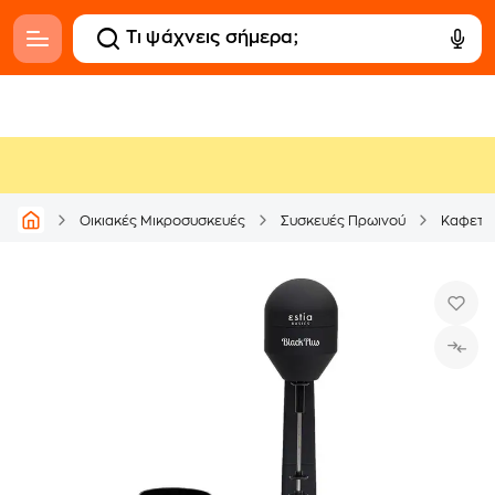
Οικιακές Μικροσυσκευές
Συσκευές Πρωινού
Καφετι