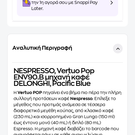
την 1η αγορά σου με Snappi Pay
Later.
Αναλυτική Περιγραφή
NESPRESSO, Vertuo Pop
ENV90.B μηχανή καφέ
DELONGHI, Pacific Blue
Η
Vertuo POP
πηγαίνει ένα βήμα πιο πέρα την πλήρη
συλλογή προτάσεων καφέ
Nespresso
. Επίλεξε το
μέγεθος που προτιμάς ανάμεσα σε τέσσερα
διαφορετικά μεγέθη κούπας, από κλασικό καφέ
(230 mL) και ισορροπημένο Gran Lungo (150 ml)
έως έντονο μονό (40 mL) ή διπλό (80 mL)
Espresso. Η μηχανή καφέ διαβάζει το barcode που
αναγράφεται πάνω σε κάθε ανακυκλώσιμη