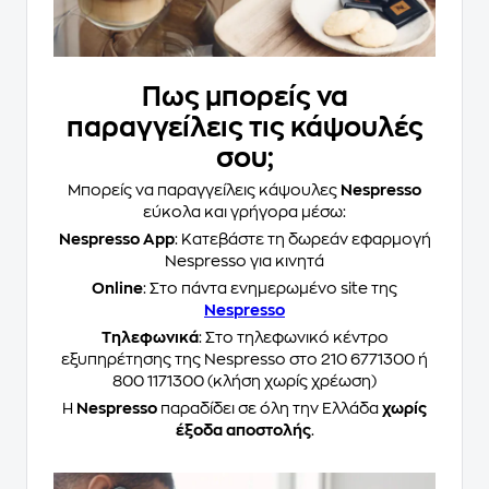
Πως μπορείς να
παραγγείλεις τις κάψουλές
σου;
Μπορείς να παραγγείλεις κάψουλες
Nespresso
εύκολα και γρήγορα μέσω:
Nespresso App
: Κατεβάστε τη δωρεάν εφαρμογή
Nespresso για κινητά
Online
: Στο πάντα ενημερωμένο site της
Nespresso
Τηλεφωνικά
: Στο τηλεφωνικό κέντρο
εξυπηρέτησης της Nespresso στο 210 6771300 ή
800 1171300 (κλήση χωρίς χρέωση)
Η
Nespresso
παραδίδει σε όλη την Ελλάδα
χωρίς
έξοδα αποστολής
.