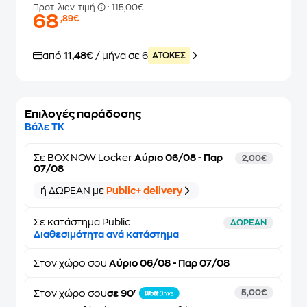
Προτ. λιαν. τιμή
: 115,00€
68
,89€
από
11,48€
/ μήνα σε 6
ATOKEΣ
Επιλογές παράδοσης
Βάλε ΤΚ
Σε
BOX NOW Locker
Αύριο 06/08 - Παρ
2,00€
07/08
ή ΔΩΡΕΑΝ με
Public+ delivery
Σε κατάστημα Public
ΔΩΡΕΑΝ
Διαθεσιμότητα ανά κατάστημα
Στον
χώρο σου
Αύριο 06/08 - Παρ 07/08
Στον χώρο σου
σε 90'
5,00€