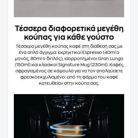
Τέσσερα διαφορετικά μεγέθη
κούπας για κάθε γούστο
Τέσσερα μεγέθη κούπας καφέ στη διάθεσή σας με
ένα απλό άγγιγμα: εκρηκτικοί Espresso (40ml ο
μονός, 80ml ο διπλός), ισορροπημένοι Gran Lungo
(150ml) και κλασικοί Signature Mug (230ml). Καφές
σφραγισμένος σε κάψουλα για να τον απολαύσετε
φρεσκοεκχυλισμένο: από τη φάρμα του καφέ
κατευθείαν στην κούπα σας.