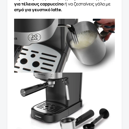
για τέλειους cappuccino
ή να ζεσταίνεις γάλα με
ατμό για γευστικό latte.