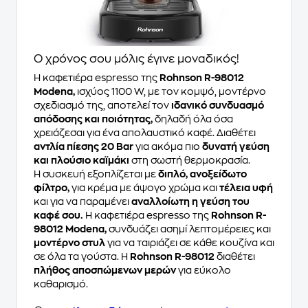
Ο χρόνος σου μόλις έγινε μοναδικός!
Η καφετιέρα espresso της
Rohnson R-98012
Modena,
ισχύος 1100 W, με τον κομψό, μοντέρνο
σχεδιασμό της, αποτελεί τον
ιδανικό συνδυασμό
απόδοσης και ποιότητας,
δηλαδή όλα όσα
χρειάζεσαι για ένα απολαυστικό καφέ. Διαθέτει
αντλία πίεσης 20 Bar
για ακόμα πιο
δυνατή γεύση
και πλούσιο καϊμάκι
στη σωστή θερμοκρασία.
Η συσκευή εξοπλίζεται με
διπλό, ανοξείδωτο
φίλτρο,
για κρέμα με άψογο χρώμα και
τέλεια υφή
και για να παραμένει
αναλλοίωτη η γεύση του
καφέ σου.
Η καφετιέρα espresso της
Rohnson R-
98012 Modena,
συνδυάζει ασημί λεπτομέρειες και
μοντέρνο στυλ
για να ταιριάζει σε κάθε κουζίνα και
σε όλα τα γούστα. Η
Rohnson R-98012
διαθέτει
πλήθος αποσπώμενων μερών
για εύκολο
καθαρισμό.