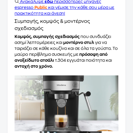
Ανακάλυψε
εδώ
περισσότερες μηχανές
espresso
Public
και γέμισε την κάθε σου μέρα με
πρακτικότητα και άνεση!
Συμπαγής, κομψός & μοντέρνος
σχεδιασμός
Κομψός, συμπαγής σχεδιασμός
που συνδυάζει
ασημί λεπτομέρειες και
μοντέρνο στυλ
για να
ταιριάζει σε κάθε κουζίνα και σε όλα τα γούστα. Το
μαύρο περίβλημα συσκευής με
πρόσοψη από
ανοξείδωτο ατσάλι
τ.304 εγγυάται ποιότητα και
αντοχή στο χρόνο.