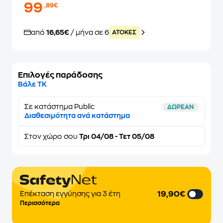
99
,89€
από
16,65€
/ μήνα σε 6
ATOKEΣ
Επιλογές παράδοσης
Βάλε ΤΚ
Σε κατάστημα Public
ΔΩΡΕΑΝ
Διαθεσιμότητα ανά κατάστημα
Στον
χώρο σου
Τρι 04/08 - Τετ 05/08
19,90€
Επέκταση εγγύησης για 3 έτη
Περισσότερα