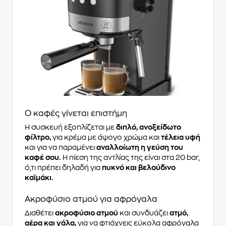
Ο καφές γίνεται επιστήμη
Η συσκευή εξοπλίζεται με
διπλό, ανοξείδωτο
φίλτρο,
για κρέμα με άψογο χρώμα και
τέλεια υφή
και για να παραμένει
αναλλοίωτη η γεύση του
καφέ σου.
Η πίεση της αντλίας της είναι στα 20 bar,
ό,τι πρέπει δηλαδή για
πυκνό και βελούδινο
καϊμάκι.
Ακροφύσιο ατμού για αφρόγαλα
Διαθέτει
ακροφύσιο ατμού
και συνδυάζει
ατμό,
αέρα και γάλα,
για να φτιάχνεις εύκολα αφρόγαλα