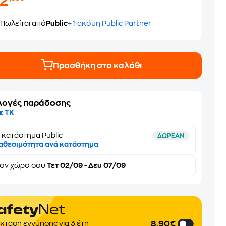
32
Πωλείται από
Public
+ 1 ακόμη Public Partner
Προσθήκη στο καλάθι
λογές παράδοσης
ε ΤΚ
 κατάστημα Public
ΔΩΡΕΑΝ
αθεσιμότητα ανά κατάστημα
τον
χώρο σου
Τετ 02/09 - Δευ 07/09
8,90€
κταση εγγύησης για 3 έτη