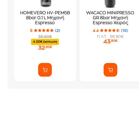
HOMEVERO HV-PEM5B
WACACO MINIPRESSO
8bar 0.1 L Μηχανή
GR 8bar Μηχανή
Espresso
Espresso Χειρός
5
(2)
4.4
(19)
36.90€
Π.Λ.Τ. : 56.90€
43
,90€
4.00€ έκπτωση
32
,90€