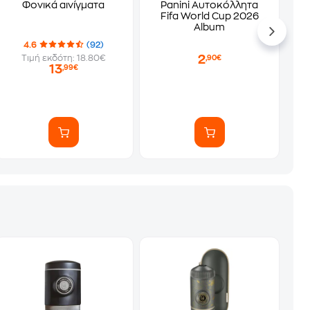
Φονικά αινίγματα
Panini Αυτοκόλλητα
Fifa World Cup 2026
Album
4.6
(92)
2
Τιμή εκδότη: 18.80€
,90€
13
,99€