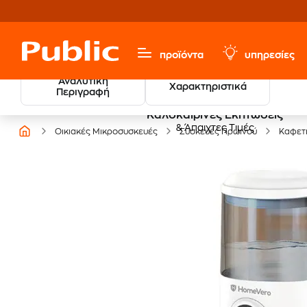
προϊόντα
υπηρεσίες
Αναλυτική
Χαρακτηριστικά
Περιγραφή
Καλοκαιρινές Εκπτώσεις
& Άπαιχτες Τιμές
Οικιακές Μικροσυσκευές
Συσκευές Πρωινού
Καφετ