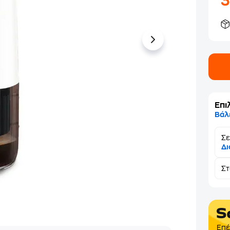
Επι
Βάλ
Σε
Δι
Σ
Επέ