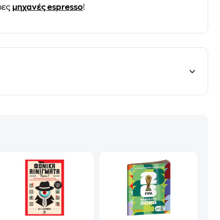
ρες
μηχανές espresso
!