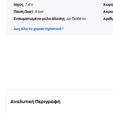
Ισχύς
7.4 V
Χωρη
Πίεση (bar)
8 bar
Ακρο
Ενσωματωμένο μύλο άλεσης
Δε διαθέτει
Αριθ
Δες όλα τα χαρακτηριστικά
Αναλυτική Περιγραφή