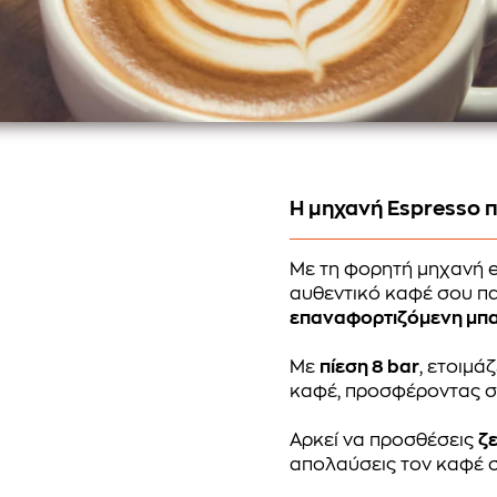
Η μηχανή Espresso π
Με τη φορητή μηχανή 
αυθεντικό καφέ σου παν
επαναφορτιζόμενη μπ
Με
πίεση 8 bar
, ετοιμά
καφέ, προσφέροντας σ
Αρκεί να προσθέσεις
ζ
απολαύσεις τον καφέ σο