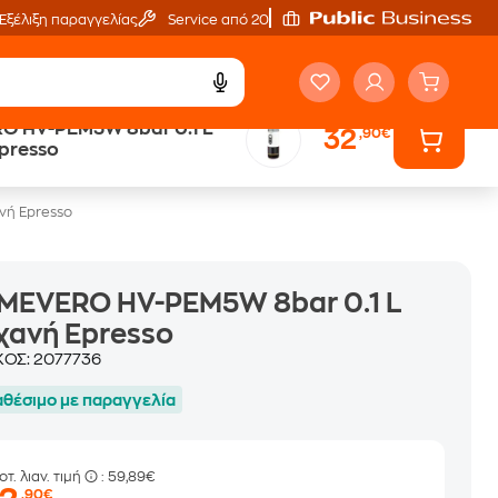
Εξέλιξη παραγγελίας
Service από 20'
 HV-PEM5W 8bar 0.1 L
32
,90€
ά
Public επιστροφή €
presso
κέρδος σε κάθε αγορά
νή Epresso
MEVERO HV-PEM5W 8bar 0.1 L
χανή Epresso
ΚΟΣ:
2077736
αθέσιμο με παραγγελία
οτ. λιαν. τιμή
: 59,89€
,90€