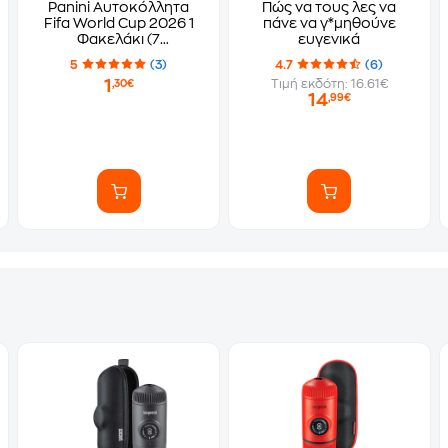
Panini Αυτοκόλλητα
Πώς να τους λες να
Fifa World Cup 2026 1
πάνε να γ*μηθούνε
Φακελάκι (7
ευγενικά
Αυτοκόλλητα)
5
(3)
4.7
(6)
1
Τιμή εκδότη: 16.61€
,30€
14
,99€