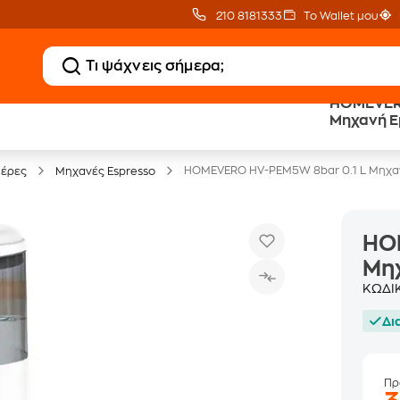
210 8181333
Το Wallet μου
HOMEVERO
Clearance
Δωρεάν Μεταφορικ
Μηχανή E
Μικροσυσκευών
με Public+ Delivery
HOMEVERO HV-PEM5W 8bar 0.1 L Μηχα
ιέρες
Μηχανές Espresso
HO
Μη
ΚΩΔΙ
Δι
Πρ