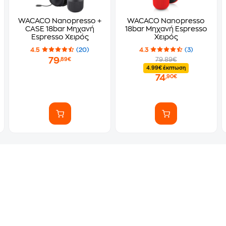
WACACO Nanopresso +
WACACO Nanopresso
CASE 18bar Mηχανή
18bar Mηχανή Espresso
Espresso Χειρός
Χειρός
4.5
(20)
4.3
(3)
79
79.89€
,89€
4.99€ έκπτωση
74
,90€