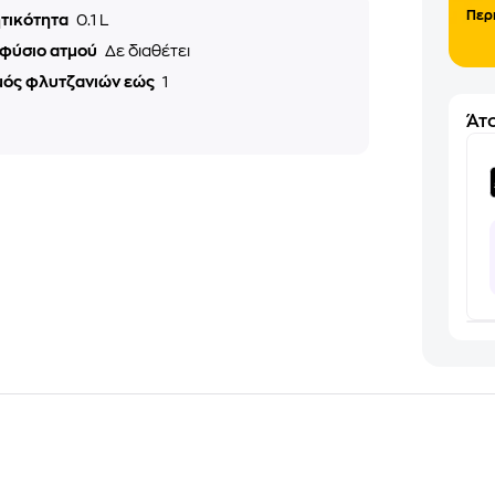
Περ
τικότητα
0.1 L
φύσιο ατμού
Δε διαθέτει
μός φλυτζανιών εώς
1
Άτο