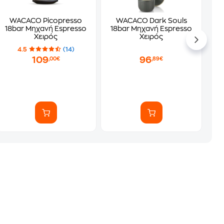
WACACO Picopresso
WACACO Dark Souls
18bar Μηχανή Espresso
18bar Μηχανή Espresso
Χειρός
Χειρός
4.5
(14)
109
96
,00€
,89€