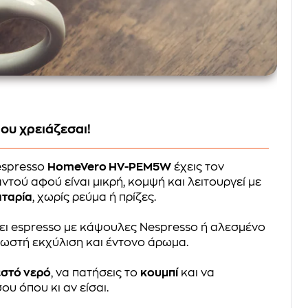
ου χρειάζεσαι!
espresso
HomeVero HV-PEM5W
έχεις τον
τού αφού είναι μικρή, κομψή και λειτουργεί με
αταρία
, χωρίς ρεύμα ή πρίζες.
ζει espresso με κάψουλες Nespresso ή αλεσμένο
ωστή εκχύλιση και έντονο άρωμα.
εστό νερό
, να πατήσεις το
κουμπί
και να
υ όπου κι αν είσαι.