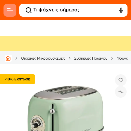
Οικιακές Μικροσυσκευές
Συσκευές Πρωινού
Φρυγαν
-18% Έκπτωση