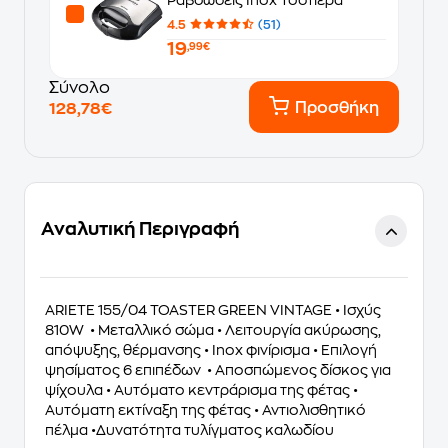
4.5
(51)
19
,99€
Σύνολο
Προσθήκη
128,78€
Αναλυτική Περιγραφή
ARIETE 155/04 TOASTER GREEN VINTAGE • Ισχύς
810W • Μεταλλικό σώμα • Λειτουργία ακύρωσης,
απόψυξης, θέρμανσης • Inox φινίρισμα • Επιλογή
ψησίματος 6 επιπέδων • Αποσπώμενος δίσκος για
ψίχουλα • Αυτόματο κεντράρισμα της φέτας •
Αυτόματη εκτίναξη της φέτας • Αντιολισθητικό
πέλμα •Δυνατότητα τυλίγματος καλωδίου