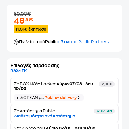
59,90€
48
,89€
11.01€ έκπτωση
Πωλείται από
Public
+ 3 ακόμη Public Partners
Επιλογές παράδοσης
Βάλε ΤΚ
Σε
BOX NOW Locker
Αύριο 07/08 - Δευ
2,00€
10/08
ή ΔΩΡΕΑΝ με
Public+ delivery
Σε κατάστημα Public
ΔΩΡΕΑΝ
Διαθεσιμότητα ανά κατάστημα
Στον
χώρο σου
Αύριο 07/08 - Δευ 10/08