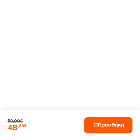
59,90€
Προσθήκη
48
,89€