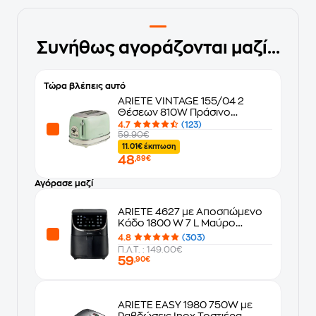
Συνήθως αγοράζονται μαζί...
Τώρα βλέπεις αυτό
ARIETE VINTAGE 155/04 2
Θέσεων 810W Πράσινο
Φρυγανιέρα
4.7
(123)
59.90€
11.01€ έκπτωση
48
,89€
Αγόρασε μαζί
ARIETE 4627 με Αποσπώμενο
Κάδο 1800 W 7 L Μαύρο
Φριτέζα Αέρος
4.8
(303)
Π.Λ.Τ. : 149.00€
59
,90€
ARIETE EASY 1980 750W με
Ραβδώσεις Inox Τοστιέρα