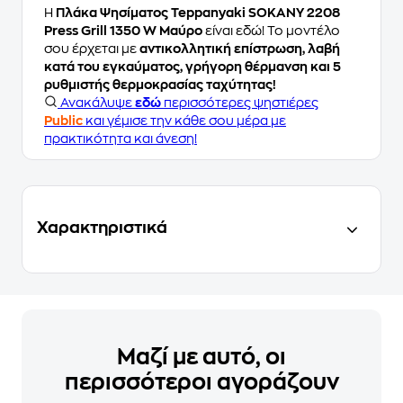
Η
Πλάκα Ψησίματος Teppanyaki SOKANY 2208
Press Grill 1350 W Μαύρο
είναι εδώ! Το μοντέλο
σου έρχεται με
αντικολλητική επίστρωση, λαβή
κατά του εγκαύματος, γρήγορη θέρμανση και 5
ρυθμιστής θερμοκρασίας ταχύτητας!
Ανακάλυψε
εδώ
περισσότερες ψηστιέρες
Public
και γέμισε την κάθε σου μέρα με
πρακτικότητα και άνεση!
Χαρακτηριστικά
Μαζί με αυτό, οι
περισσότεροι αγοράζουν