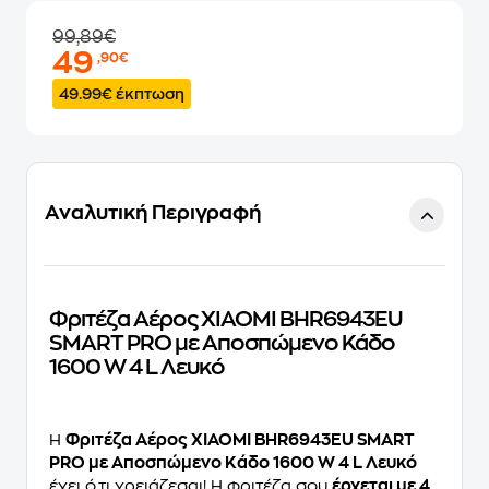
99,89€
49
,90€
49.99€ έκπτωση
Αναλυτική Περιγραφή
Φριτέζα Αέρος XIAOMI BHR6943EU
SMART PRO με Αποσπώμενο Κάδο
1600 W 4 L Λευκό
Η
Φριτέζα Αέρος XIAOMI BHR6943EU SMART
PRO με Αποσπώμενο Κάδο 1600 W 4 L Λευκό
έχει ό,τι χρειάζεσαι! Η φριτέζα σου
έρχεται με 4