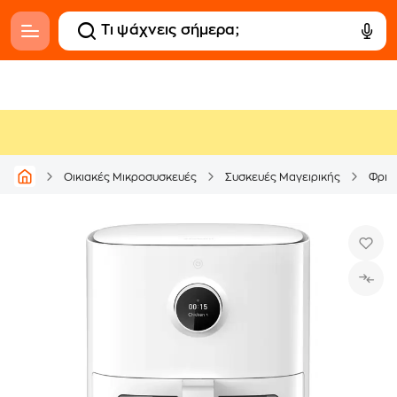
Οικιακές Μικροσυσκευές
Συσκευές Μαγειρικής
Φριτ