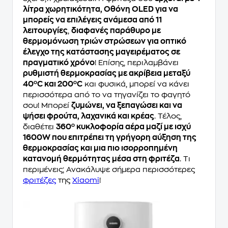
λίτρα χωρητικότητα, Οθόνη OLED για να
μπορείς να επιλέγεις ανάμεσα από 11
λειτουργίες
,
διαφανές παράθυρο με
θερμομόνωση τριών στρώσεων για οπτικό
έλεγχο της κατάστασης μαγειρέματος σε
πραγματικό χρόνο
! Επίσης, περιλαμβάνει
ρυθμιστή θερμοκρασίας με ακρίβεια μεταξύ
40ºC και 200ºC
και φυσικά, μπορεί να κάνει
περισσότερα από το να τηγανίζει το φαγητό
σου! Μπορεί
ζυμώνει, να ξεπαγώσει και να
ψήσει φρούτα, λαχανικά και κρέας
. Τέλος,
διαθέτει
360º κυκλοφορία αέρα μαζί με ισχύ
1600W που επιτρέπει τη γρήγορη αύξηση της
θερμοκρασίας και μια πιο ισορροπημένη
κατανομή θερμότητας μέσα στη φριτέζα
. Τι
περιμένεις; Ανακάλυψε σήμερα περισσότερες
φριτέζες
της
Xiaomi
!