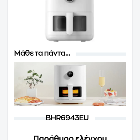
Μάθε τα πάντα...
BHR6943EU
Παράθυρο ελέγχου